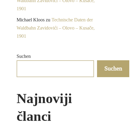
Waldbahn Zavidovići – Olovo – Kusače,
1901
Michael Kloos
zu
Technische Daten der
Waldbahn Zavidovići – Olovo – Kusače,
1901
Suchen
Suchen
Najnoviji
članci