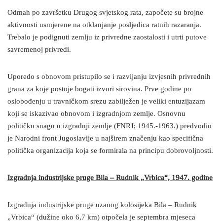
Odmah po završetku Drugog svjetskog rata, započete su brojne
aktivnosti usmjerene na otklanjanje posljedica ratnih razaranja.
Trebalo je podignuti zemlju iz privredne zaostalosti i utrti putove
savremenoj privredi.
Uporedo s obnovom pristupilo se i razvijanju izvjesnih privrednih
grana za koje postoje bogati izvori sirovina. Prve godine po
oslobođenju u travničkom srezu zabilježen je veliki entuzijazam
koji se iskazivao obnovom i izgradnjom zemlje. Osnovnu
političku snagu u izgradnji zemlje (FNRJ; 1945.-1963.) predvodio
je Narodni front Jugoslavije u najširem značenju kao specifična
politička organizacija koja se formirala na principu dobrovoljnosti.
Izgradnja industrijske pruge Bila – Rudnik „Vrbica“, 1947. godine
Izgradnja industrijske pruge uzanog kolosijeka Bila – Rudnik
„Vrbica“ (dužine oko 6,7 km) otpočela je septembra mjeseca