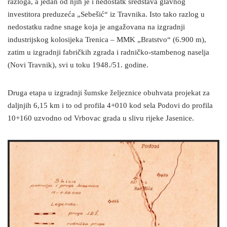
razloga, a jedan od njih je i nedostatk sredstava glavnog
investitora preduzeća „Sebešić“ iz Travnika. Isto tako razlog u
nedostatku radne snage koja je angažovana na izgradnji
industrijskog kolosijeka Trenica – MMK „Bratstvo“ (6.900 m),
zatim u izgradnji fabričkih zgrada i radničko-stambenog naselja
(Novi Travnik), svi u toku 1948./51. godine.
Druga etapa u izgradnji šumske željeznice obuhvata projekat za
daljnjih 6,15 km i to od profila 4+010 kod sela Podovi do profila
10+160 uzvodno od Vrbovac grada u slivu rijeke Jasenice.