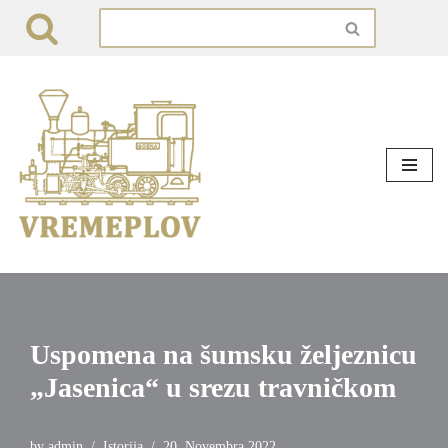
Skip
to
content
Uspomena na šumsku željeznicu
„Jasenica“ u srezu travničkom
by
admin
Istorija
20. Novembra 2022.