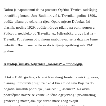
Dobro je napomenuti da na prostoru Opštine Trenica, tadašnjeg
travničkog kotara, Jure Budimirović iz Travnika, godine 1899.,
podiže pilanu potočaru na rijeci Opare mjesto Duboka. Isti
vlasnik, godine 1929. podiže i drugu pilanu na parni pogon u
Putićevu, nedaleko od Travnika, uz željezničku prugu Lašva –
Travnik. Potrebnom oblovinom snabdijevao se iz državne šume
Sebešić. Obe pilane radile su do izbijanja aprilskog rata 1941.
godine.
Izgradnja šumske željeznice „Jasenica“ – hronologija
U toku 1948. godine, članovi Narodnog fronta travničkog sreza,
planiraju produžiti prugu za oko 4 km i to od sela Baja pa do
bogatih šumskih područja „Kozice“ i „Jasenice“. Na ovim
područjima nalaze se velike količine ogrijevnog i prvoklasnog
građevnog materijala, čije drvne mase zbog svojih