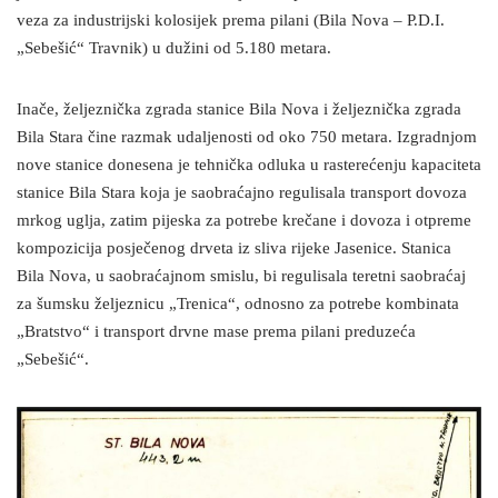
veza za industrijski kolosijek prema pilani (Bila Nova – P.D.I.
„Sebešić“ Travnik) u dužini od 5.180 metara.
Inače, željeznička zgrada stanice Bila Nova i željeznička zgrada
Bila Stara čine razmak udaljenosti od oko 750 metara. Izgradnjom
nove stanice donesena je tehnička odluka u rasterećenju kapaciteta
stanice Bila Stara koja je saobraćajno regulisala transport dovoza
mrkog uglja, zatim pijeska za potrebe krečane i dovoza i otpreme
kompozicija posječenog drveta iz sliva rijeke Jasenice. Stanica
Bila Nova, u saobraćajnom smislu, bi regulisala teretni saobraćaj
za šumsku željeznicu „Trenica“, odnosno za potrebe kombinata
„Bratstvo“ i transport drvne mase prema pilani preduzeća
„Sebešić“.