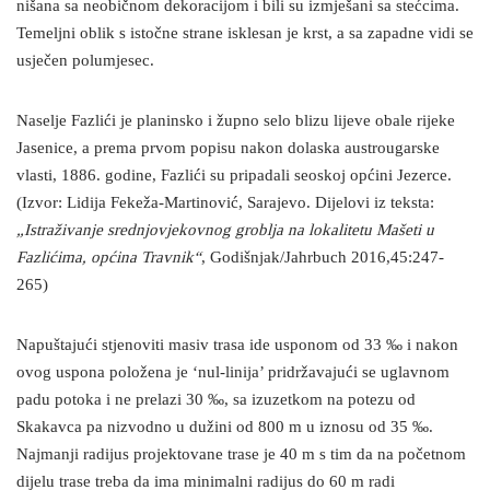
nišana sa neobičnom dekoracijom i bili su izmješani sa stećcima.
Temeljni oblik s istočne strane isklesan je krst, a sa zapadne vidi se
usječen polumjesec.
Naselje Fazlići je planinsko i župno selo blizu lijeve obale rijeke
Jasenice, a prema prvom popisu nakon dolaska austrougarske
vlasti, 1886. godine, Fazlići su pripadali seoskoj općini Jezerce.
(Izvor: Lidija Fekeža-Martinović, Sarajevo. Dijelovi iz teksta:
„Istraživanje srednjovjekovnog groblja na lokalitetu Mašeti u
Fazlićima, općina Travnik“
, Godišnjak/Jahrbuch 2016,45:247-
265)
Napuštajući stjenoviti masiv trasa ide usponom od 33 ‰ i nakon
ovog uspona položena je ‘nul-linija’ pridržavajući se uglavnom
padu potoka i ne prelazi 30 ‰, sa izuzetkom na potezu od
Skakavca pa nizvodno u dužini od 800 m u iznosu od 35 ‰.
Najmanji radijus projektovane trase je 40 m s tim da na početnom
dijelu trase treba da ima minimalni radijus do 60 m radi