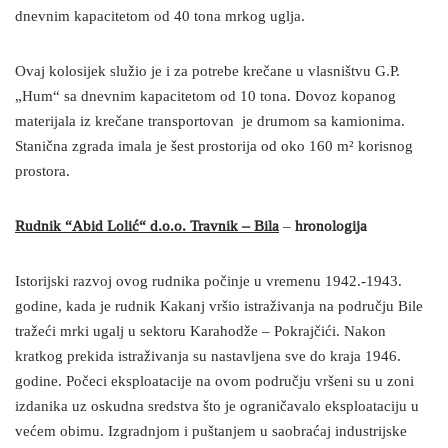
dnevnim kapacitetom od 40 tona mrkog uglja.
Ovaj kolosijek služio je i za potrebe krečane u vlasništvu G.P.
„Hum“ sa dnevnim kapacitetom od 10 tona. Dovoz kopanog
materijala iz krečane transportovan je drumom sa kamionima.
Stanična zgrada imala je šest prostorija od oko 160 m² korisnog
prostora.
Rudnik “Abid Lolić“ d.o.o. Travnik – Bila
–
hronologija
Istorijski razvoj ovog rudnika počinje u vremenu 1942.-1943.
godine, kada je rudnik Kakanj vršio istraživanja na području Bile
tražeći mrki ugalj u sektoru Karahodže – Pokrajčići. Nakon
kratkog prekida istraživanja su nastavljena sve do kraja 1946.
godine. Počeci eksploatacije na ovom području vršeni su u zoni
izdanika uz oskudna sredstva što je ograničavalo eksploataciju u
većem obimu. Izgradnjom i puštanjem u saobraćaj industrijske