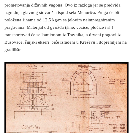
prometovanja državnih vagona. Ovo iz razloga jer se predviđa
izgradnja glavnog stovarišta ispod sela Mehurića. Pruga će biti
položena šinama od 12,5 kg/m sa jelovim neimpregniranim
pragovima. Materijal od gvožđa (šine, vezice, pločice i sl.)
transportovati će se kamionom iz Travnika, a drveni pragovi iz
Busovače, šinjski ekseri biće izrađeni u Kreševu i dopremljeni na
gradilište.