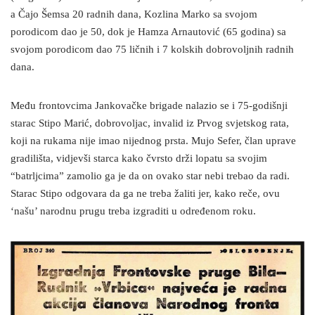
a Čajo Šemsa 20 radnih dana, Kozlina Marko sa svojom
porodicom dao je 50, dok je Hamza Arnautović (65 godina) sa
svojom porodicom dao 75 ličnih i 7 kolskih dobrovoljnih radnih
dana.
Među frontovcima Jankovačke brigade nalazio se i 75-godišnji
starac Stipo Marić, dobrovoljac, invalid iz Prvog svjetskog rata,
koji na rukama nije imao nijednog prsta. Mujo Sefer, član uprave
gradilišta, vidjevši starca kako čvrsto drži lopatu sa svojim
“batrljcima” zamolio ga je da on ovako star nebi trebao da radi.
Starac Stipo odgovara da ga ne treba žaliti jer, kako reče, ovu
‘našu’ narodnu prugu treba izgraditi u određenom roku.