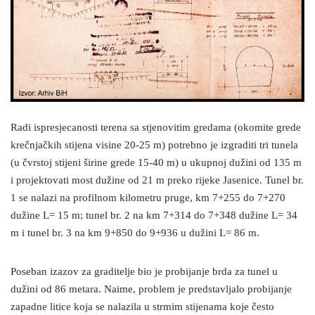
Radi ispresjecanosti terena sa stjenovitim gredama (okomite grede
krečnjačkih stijena visine 20-25 m) potrebno je izgraditi tri tunela
(u čvrstoj stijeni širine grede 15-40 m) u ukupnoj dužini od 135 m
i projektovati most dužine od 21 m preko rijeke Jasenice. Tunel br.
1 se nalazi na profilnom kilometru pruge, km 7+255 do 7+270
dužine L= 15 m; tunel br. 2 na km 7+314 do 7+348 dužine L= 34
m i tunel br. 3 na km 9+850 do 9+936 u dužini L= 86 m.
Poseban izazov za graditelje bio je probijanje brda za tunel u
dužini od 86 metara. Naime, problem je predstavljalo probijanje
zapadne litice koja se nalazila u strmim stijenama koje često