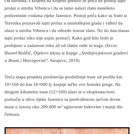
Od davnina, s koljena na koljeno prenosi se priča da postoji tajni
prolaz u utrobu Vrbenca i da se tamo nalazi zlato nanešeno
podzemnim vodama rijeke Jasenice. Postoji priča kako su fratri iz
Travnika poznavali tajni prolaz u unutrašnjost grada i viđeni da
ulaze u utrobu Vrbenca i da odozdo iznose zlato. No do dan-danas
tajni prolaz niko nije uspio pronaći. Kako god bilo brdo je
probijeno u zadanom roku ali od zlatne rude ni traga. (Izvor:
Husref Redžić, Dijelovi teksta iz knjige
„Srednjovjekovni gradovi
u Bosni i Hercegovini“
, Sarajevo, 2018)
Treća etapa projekta predstavlja produženje trase od profila km
10+160 do km 16+000 tj. krajnje tačke ove šumske pruge. Na
drugom kilometru trase (12+160) ulazi se u eksploataciono
područje u slivu rijeke Jasenice sa predviđenom sječom drvne
mase u iznosu oko 200.000 m³ uglavnom bukovine i manji dio
četinara.