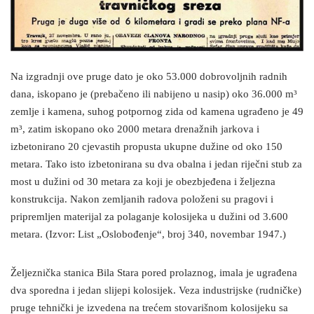
Na izgradnji ove pruge dato je oko 53.000 dobrovoljnih radnih
dana, iskopano je (prebačeno ili nabijeno u nasip) oko 36.000 m³
zemlje i kamena, suhog potpornog zida od kamena ugrađeno je 49
m³, zatim iskopano oko 2000 metara drenažnih jarkova i
izbetonirano 20 cjevastih propusta ukupne dužine od oko 150
metara. Tako isto izbetonirana su dva obalna i jedan riječni stub za
most u dužini od 30 metara za koji je obezbjeđena i željezna
konstrukcija. Nakon zemljanih radova položeni su pragovi i
pripremljen materijal za polaganje kolosijeka u dužini od 3.600
metara. (Izvor: List „Oslobođenje“, broj 340, novembar 1947.)
Željeznička stanica Bila Stara pored prolaznog, imala je ugrađena
dva sporedna i jedan slijepi kolosijek. Veza industrijske (rudničke)
pruge tehnički je izvedena na trećem stovarišnom kolosijeku sa