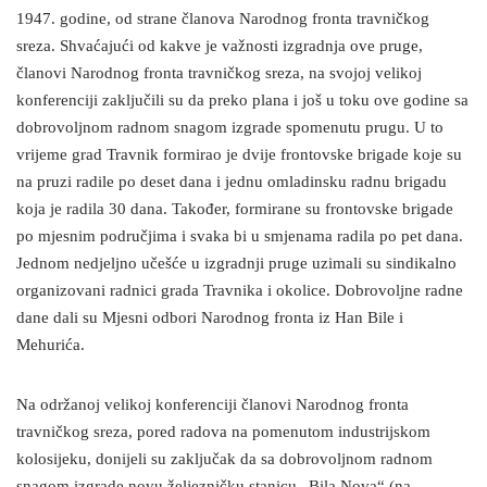
1947. godine, od strane članova Narodnog fronta travničkog
sreza. Shvaćajući od kakve je važnosti izgradnja ove pruge,
članovi Narodnog fronta travničkog sreza, na svojoj velikoj
konferenciji zaključili su da preko plana i još u toku ove godine sa
dobrovoljnom radnom snagom izgrade spomenutu prugu. U to
vrijeme grad Travnik formirao je dvije frontovske brigade koje su
na pruzi radile po deset dana i jednu omladinsku radnu brigadu
koja je radila 30 dana. Također, formirane su frontovske brigade
po mjesnim područjima i svaka bi u smjenama radila po pet dana.
Jednom nedjeljno učešće u izgradnji pruge uzimali su sindikalno
organizovani radnici grada Travnika i okolice. Dobrovoljne radne
dane dali su Mjesni odbori Narodnog fronta iz Han Bile i
Mehurića.
Na održanoj velikoj konferenciji članovi Narodnog fronta
travničkog sreza, pored radova na pomenutom industrijskom
kolosijeku, donijeli su zaključak da sa dobrovoljnom radnom
snagom izgrade novu željezničku stanicu „Bila Nova“ (na