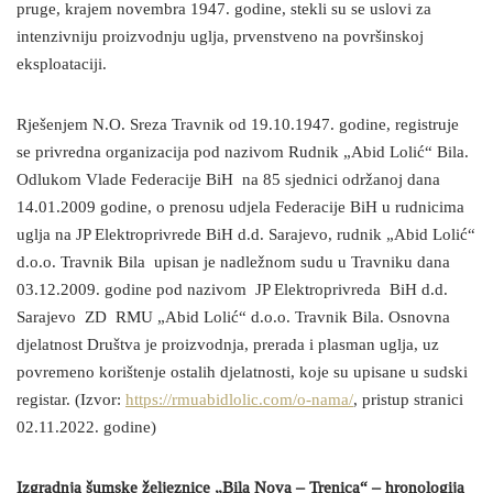
pruge, krajem novembra 1947. godine, stekli su se uslovi za
intenzivniju proizvodnju uglja, prvenstveno na površinskoj
eksploataciji.
Rješenjem N.O. Sreza Travnik od 19.10.1947. godine, registruje
se privredna organizacija pod nazivom Rudnik „Abid Lolić“ Bila.
Odlukom Vlade Federacije BiH na 85 sjednici održanoj dana
14.01.2009 godine, o prenosu udjela Federacije BiH u rudnicima
uglja na JP Elektroprivrede BiH d.d. Sarajevo, rudnik „Abid Lolić“
d.o.o. Travnik Bila upisan je nadležnom sudu u Travniku dana
03.12.2009. godine pod nazivom JP Elektroprivreda BiH d.d.
Sarajevo ZD RMU „Abid Lolić“ d.o.o. Travnik Bila. Osnovna
djelatnost Društva je proizvodnja, prerada i plasman uglja, uz
povremeno korištenje ostalih djelatnosti, koje su upisane u sudski
registar. (Izvor:
https://rmuabidlolic.com/o-nama/
, pristup stranici
02.11.2022. godine)
Izgradnja šumske željeznice „Bila Nova – Trenica“ – hronologija