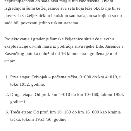
nepristupačnosti do sada nisu mogla biti iskoriščene. Ovom
izgradnjom šumske željeznice sva sela koja leže okolo nje bi se
povezala sa željezničkim i kolskim saobraćajem sa kojima su do
sada bili povezani jedino uskim stazama.
Projektovanje i građenje šumske željeznice služit će u svrhu
eksploatacije drvnih masa iz područja sliva rijeke Bile, Jasenice i
Zaseočkog potoka u dužini od 16 kilometara i građena je u tri
etape:
Prva etapa: Odvojak – početna tačka, 0+000 do km 4+010, u
toku 1952. godine,
Druga etapa: Od prof. km 4+010 do km 10+160, tokom 1953.
godine i
Treća etapa: Od prof. km 10+160 do km 16+000 kao krajnja
tačka, tokom 1953./56. godine.