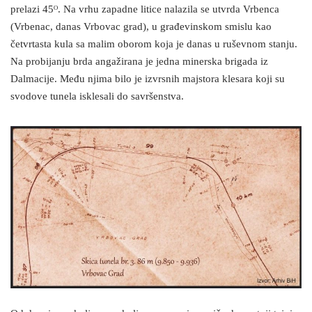
prelazi 45ᴼ. Na vrhu zapadne litice nalazila se utvrda Vrbenca
(Vrbenac, danas Vrbovac grad), u građevinskom smislu kao
četvrtasta kula sa malim oborom koja je danas u ruševnom stanju.
Na probijanju brda angažirana je jedna minerska brigada iz
Dalmacije. Među njima bilo je izvrsnih majstora klesara koji su
svodove tunela isklesali do savršenstva.