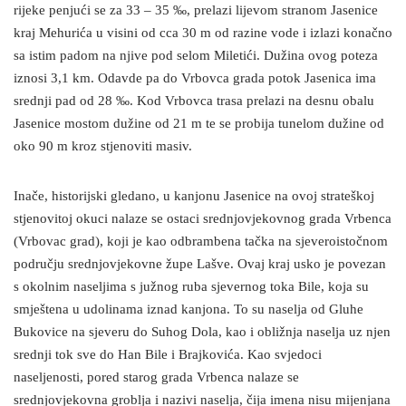
rijeke penjući se za 33 – 35 ‰, prelazi lijevom stranom Jasenice
kraj Mehurića u visini od cca 30 m od razine vode i izlazi konačno
sa istim padom na njive pod selom Miletići. Dužina ovog poteza
iznosi 3,1 km. Odavde pa do Vrbovca grada potok Jasenica ima
srednji pad od 28 ‰. Kod Vrbovca trasa prelazi na desnu obalu
Jasenice mostom dužine od 21 m te se probija tunelom dužine od
oko 90 m kroz stjenoviti masiv.
Inače, historijski gledano, u kanjonu Jasenice na ovoj strateškoj
stjenovitoj okuci nalaze se ostaci srednjovjekovnog grada Vrbenca
(Vrbovac grad), koji je kao odbrambena tačka na sjeveroistočnom
području srednjovjekovne župe Lašve. Ovaj kraj usko je povezan
s okolnim naseljima s južnog ruba sjevernog toka Bile, koja su
smještena u udolinama iznad kanjona. To su naselja od Gluhe
Bukovice na sjeveru do Suhog Dola, kao i obližnja naselja uz njen
srednji tok sve do Han Bile i Brajkovića. Kao svjedoci
naseljenosti, pored starog grada Vrbenca nalaze se
srednjovjekovna groblja i nazivi naselja, čija imena nisu mijenjana