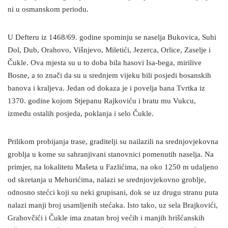
ni u osmanskom periodu.
U Defteru iz 1468/69. godine spominju se naselja Bukovica, Suhi
Dol, Dub, Orahovo, Višnjevo, Miletići, Jezerca, Orlice, Zaselje i
Čukle. Ova mjesta su u to doba bila hasovi Isa-bega, mirilive
Bosne, a to znači da su u srednjem vijeku bili posjedi bosanskih
banova i kraljeva. Jedan od dokaza je i povelja bana Tvrtka iz
1370. godine kojom Stjepanu Rajkoviću i bratu mu Vukcu,
između ostalih posjeda, poklanja i selo Čukle.
Prilikom probijanja trase, graditelji su nailazili na srednjovjekovna
groblja u kome su sahranjivani stanovnici pomenutih naselja. Na
primjer, na lokalitetu Mašeta u Fazlićima, na oko 1250 m udaljeno
od skretanja u Mehurićima, nalazi se srednjovjekovno groblje,
odnosno stećci koji su neki grupisani, dok se uz drugu stranu puta
nalazi manji broj usamljenih stećaka. Isto tako, uz sela Brajkovići,
Grahovčići i Čukle ima znatan broj većih i manjih hrišćanskih