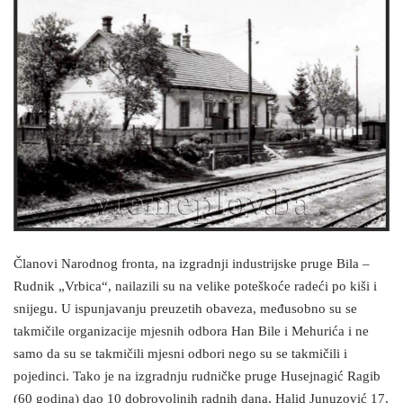
Članovi Narodnog fronta, na izgradnji industrijske pruge Bila –
Rudnik „Vrbica“, nailazili su na velike poteškoće radeći po kiši i
snijegu. U ispunjavanju preuzetih obaveza, međusobno su se
takmičile organizacije mjesnih odbora Han Bile i Mehurića i ne
samo da su se takmičili mjesni odbori nego su se takmičili i
pojedinci. Tako je na izgradnju rudničke pruge Husejnagić Ragib
(60 godina) dao 10 dobrovoljnih radnih dana, Halid Junuzović 17,