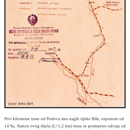
Prvi kilometar trase od Podova ima nagib rijeke Bile, usponom od
14 ‰. Nakon ovog dijela (L=1,2 km) trasa se postepeno odvaja od