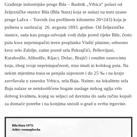
Građenje industrijske pruge Bila – Rudnik „Vrbica“ polazi od
željezničke stanice Bila (Bila Stara) koja se nalazi na trasi uzane
pruge Lašva – Travnik (na profilnom kilometru 20+243) koja je
puštena u saobraćaj 26. avgusta 1893. godine. Od željezničke
stanice, sada kao pruga-odvojak vodi dalje pored rijeke Bile, često
puta kroz nepristupačni teren proplanka Vlašić planine, odnosno
kroz selo Zabilje, zatim pored sela Pokrajčići, Peštovljani,
Karahodže, Alihodže, Kljaci, Dolac, Brajići i ostalim zaseocima
koja, zbog svoje nepristupačnosti, nisu imali ni kolskog puta. Na
nekim mjestima trasa se penjala usponom i do 25 ‰ i na kraju
završavala u zaseoku Vrbica, sela Baja. Naime, na lokalitetu sela
Baja nalaze se neiskorišćene bogate naslage mrkog uglja vrlo
dobrog kvaliteta, kojeg su seljaci od davnina do sada ručno kopali
za domaće potrebe i na konjima snosili u grad u svrhu trgovine.