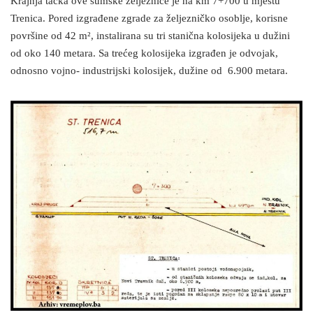
Krajnja tačka ove šumske željeznice je na km 7+700 u mjestu
Trenica. Pored izgrađene zgrade za željezničko osoblje, korisne
površine od 42 m², instalirana su tri stanična kolosijeka u dužini
od oko 140 metara. Sa trećeg kolosijeka izgrađen je odvojak,
odnosno vojno- industrijski kolosijek, dužine od 6.900 metara.