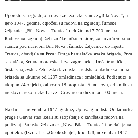
Uporedo sa izgradnjom nove željezničke stanice „Bila Nova“, u
ljeto 1947. godine, otpočeli su radovi na izgradnji šumske
željeznice „Bila Nova – Trenica“ u dužini od 7.700 metara.
Radove na izgradnji željezničke infrastrukture, za novoformiranu
stanicu pod nazivom Bila Nova i šumske željeznice do mjesta
Trenica, obavljale su Prva i Druga banjalučka sreska brigada, Prva
Jasenička, Sedma moravska, Prva zagrebačka, Treća travnička,
Šesta sarajevska, Petnaesta slavonsko-brodska omladinska radna
brigada sa ukupno od 1297 omladinaca i omladinki. Podignuto je
ukupno 24 objekta, odnosno 18 propusta i 5 mostova, od kojih su
mostovi preko rijeke Lašve i Grovnice u dužini od 100 metara.
Na dan 11. novembra 1947. godine, Uprava gradilišta Omladinske
pruge i Glavni štab izdali su saopštenje o završetku radova na
podizanju šumske željeznice „Nova Bila – Trenica“ i predali je na
upotrebu. (Izvor: List „Oslobođenje“, broj 328, novembar 1947.