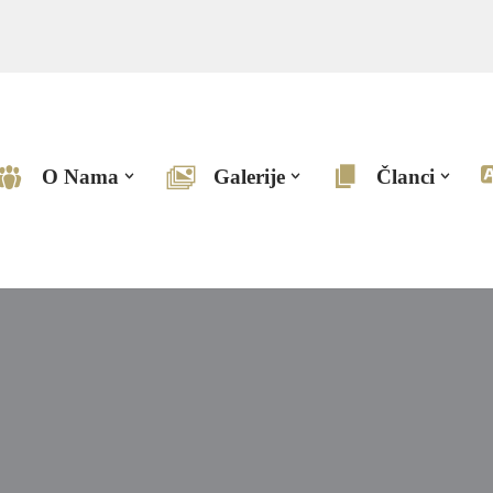
O Nama
Galerije
Članci