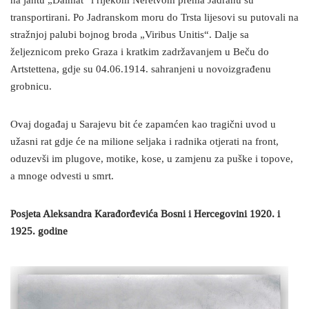
na jahtu „Dalmat“ i rijekom Neretvom prema Jadranu su
transportirani. Po Jadranskom moru do Trsta lijesovi su putovali na
stražnjoj palubi bojnog broda „Viribus Unitis“. Dalje sa
željeznicom preko Graza i kratkim zadržavanjem u Beču do
Artstettena, gdje su 04.06.1914. sahranjeni u novoizgrađenu
grobnicu.
Ovaj događaj u Sarajevu bit će zapamćen kao tragični uvod u
užasni rat gdje će na milione seljaka i radnika otjerati na front,
oduzevši im plugove, motike, kose, u zamjenu za puške i topove,
a mnoge odvesti u smrt.
Posjeta Aleksandra Karađorđevića Bosni i Hercegovini 1920. i
1925. godine