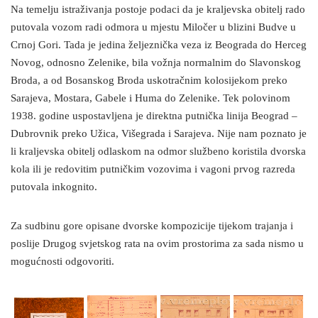
Na temelju istraživanja postoje podaci da je kraljevska obitelj rado
putovala vozom radi odmora u mjestu Miločer u blizini Budve u
Crnoj Gori. Tada je jedina željeznička veza iz Beograda do Herceg
Novog, odnosno Zelenike, bila vožnja normalnim do Slavonskog
Broda, a od Bosanskog Broda uskotračnim kolosijekom preko
Sarajeva, Mostara, Gabele i Huma do Zelenike. Tek polovinom
1938. godine uspostavljena je direktna putnička linija Beograd –
Dubrovnik preko Užica, Višegrada i Sarajeva. Nije nam poznato je
li kraljevska obitelj odlaskom na odmor službeno koristila dvorska
kola ili je redovitim putničkim vozovima i vagoni prvog razreda
putovala inkognito.
Za sudbinu gore opisane dvorske kompozicije tijekom trajanja i
poslije Drugog svjetskog rata na ovim prostorima za sada nismo u
mogućnosti odgovoriti.