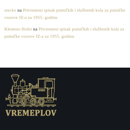
srecko
na
Privremeni spisak putničkih i službenih kola za putničke
vozove JZ-a za 1955. godinu
Klemens Hofer
na
Privremeni spisak putničkih i službenih kola za
putničke vozove JZ-a za 1955. godinu