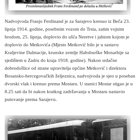
Nadvojvoda Franjo Ferdinand je za Sarajevo krenuo iz Beča 23.
lipnja 1914. godine, posebnim vozom do Trsta, zatim vojnim
brodom, 25. lipnja, doplovio do ušća Neretve i jahtom kojom je
doplovio do Metkovića (Mjesto Metković bilo je u sastavu
Kraljevine Dalmacije, krunske zemlje Habsburške Monarhije sa
sjedištem u Zadru do kraja 1918. godine). Nakon srdačne
dobrodošlice od strane upravitelja općine Metković i direktora
Bosansko-hercegovačkih željeznica, nadvojvoda je sjeo u poseban
dvorski vlak i krenuo prema Mostaru. U stanici Mostar stigao je u
8.25 sati da bi nakon kratkog zadržavanja u Mostaru nastavio
putovanje prema Sarajevu.