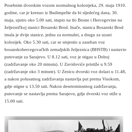
Posebnim dvorskim vozom normalnog kolosijeka, 29. maja 1910.
godine, car je krenuo iz Budimpešte da bi sljedećeg dana, 30.
maja, ujutro oko 5.00 sati, stupio na tlo Bosne i Hercegovine na
željezničkoj stanici Bosanski Brod. Inače, stanica Bosanski Brod
imala je dvije stanice, jednu za normalni, a drugu za uzani
kolosijek. Oko 5.30 sati, car se smjestio u zaseban voz
bosanskohercegovačkih zemaljskih željeznica (BHSTB) i nastavio
putovanje za Sarajevo. U 8.12 sati, voz je stigao u Doboj
(zadržavanje oko 20 minuta). U Zavidoviće pristiže u 9.59
(zadržavanje oko 3 minute). U Zenicu dvorski voz dolazi u 11.48,
a nakon polusatnog zadržavanja nastavlja put prema Visokom,
gdje stigne u 13.50 sati. Nakon desetominutnog zadržavanja,
putovanje se nastavlja prema Sarajevu, gdje dvorski voz stiže u
15.00 sati.