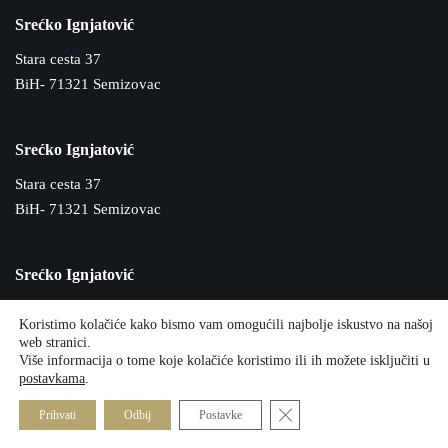
Srećko Ignjatović
Stara cesta 37
BiH- 71321 Semizovac
Srećko Ignjatović
Stara cesta 37
BiH- 71321 Semizovac
Srećko Ignjatović
Stara cesta 37
Koristimo kolačiće kako bismo vam omogućili najbolje iskustvo na našoj
BiH- 71321 Semizovac
web stranici.
Više informacija o tome koje kolačiće koristimo ili ih možete isključiti u
postavkama
.
Срећко Игњатовић
Close GDPR Cookie Banner
Prihvati
Odbij
Postavke
Cтара цecta 37