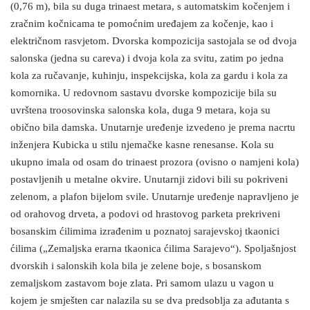
(0,76 m), bila su duga trinaest metara, s automatskim kočenjem i
zračnim kočnicama te pomoćnim uređajem za kočenje, kao i
električnom rasvjetom. Dvorska kompozicija sastojala se od dvoja
salonska (jedna su careva) i dvoja kola za svitu, zatim po jedna
kola za ručavanje, kuhinju, inspekcijska, kola za gardu i kola za
komornika. U redovnom sastavu dvorske kompozicije bila su
uvrštena troosovinska salonska kola, duga 9 metara, koja su
obično bila damska. Unutarnje uređenje izvedeno je prema nacrtu
inženjera Kubicka u stilu njemačke kasne renesanse. Kola su
ukupno imala od osam do trinaest prozora (ovisno o namjeni kola)
postavljenih u metalne okvire. Unutarnji zidovi bili su pokriveni
zelenom, a plafon bijelom svile. Unutarnje uređenje napravljeno je
od orahovog drveta, a podovi od hrastovog parketa prekriveni
bosanskim ćilimima izrađenim u poznatoj sarajevskoj tkaonici
ćilima („Zemaljska erarna tkaonica ćilima Sarajevo“). Spoljašnjost
dvorskih i salonskih kola bila je zelene boje, s bosanskom
zemaljskom zastavom boje zlata. Pri samom ulazu u vagon u
kojem je smješten car nalazila su se dva predsoblja za ađutanta s