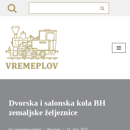
Skip
to
content
Dvorska i salonska kola BH
zemaljske željeznice
by
vremeplovadmin
Povijest
14. Jula 2025.