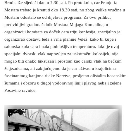
Brod stiže sljedeći dan u 7.30 sati. Po protokolu, car Franjo iz
Mostara trebao je krenuti oko 18.30 sati, no zbog velike vrućine u
Mostaru odustalo se od dijelova programa. Za ovu priliku,
predvidljivi gradonačelnik Mostara Mujaga Komadina, u
organizaciji komiteta za doček cara triju konfesija, specijalno je
organizirao dostavu leda s vrha planine Velež, kako bi kupe i
salonska kola cara imala podnošljivu temperaturu. Iako je ovaj
specijalni dvorski vlak napravljen za uskotračni kolosijek, nije
mogao biti onako luksuzan i prostran kao carski vlak na bečkim
željeznicama, ali zaključujemo da je car uživao u krajolicima
fascinantnog kanjona rijeke Neretve, proljetno olistalim bosanskim
šumama i obzoru u dugoj vodoravnoj liniji plavog neba i zelene
Posavine ravnice.