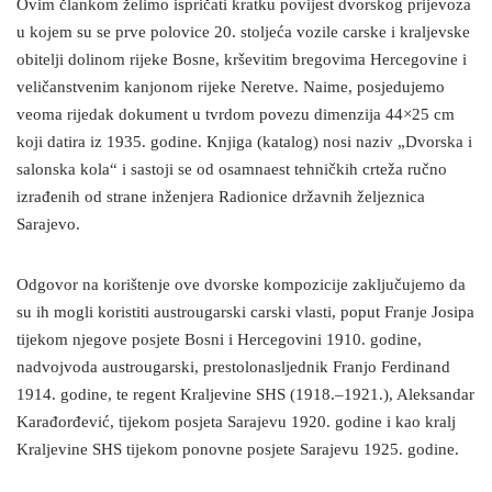
Ovim člankom želimo ispričati kratku povijest dvorskog prijevoza
u kojem su se prve polovice 20. stoljeća vozile carske i kraljevske
obitelji dolinom rijeke Bosne, krševitim bregovima Hercegovine i
veličanstvenim kanjonom rijeke Neretve. Naime, posjedujemo
veoma rijedak dokument u tvrdom povezu dimenzija 44×25 cm
koji datira iz 1935. godine. Knjiga (katalog) nosi naziv „Dvorska i
salonska kola“ i sastoji se od osamnaest tehničkih crteža ručno
izrađenih od strane inženjera Radionice državnih željeznica
Sarajevo.
Odgovor na korištenje ove dvorske kompozicije zaključujemo da
su ih mogli koristiti austrougarski carski vlasti, poput Franje Josipa
tijekom njegove posjete Bosni i Hercegovini 1910. godine,
nadvojvoda austrougarski, prestolonasljednik Franjo Ferdinand
1914. godine, te regent Kraljevine SHS (1918.–1921.), Aleksandar
Karađorđević, tijekom posjeta Sarajevu 1920. godine i kao kralj
Kraljevine SHS tijekom ponovne posjete Sarajevu 1925. godine.