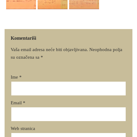
Komentariši
Vaša email adresa neće biti objavljivana.
Neophodna polja
su označena sa
*
Ime
*
Email
*
Web stranica