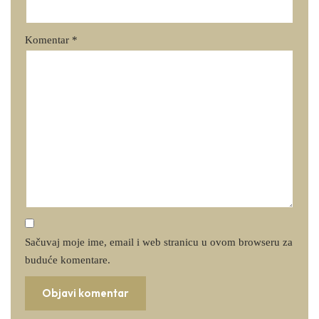
Komentar
*
Sačuvaj moje ime, email i web stranicu u ovom browseru za
buduće komentare.