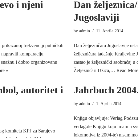
evo i njeni
Dan željeznica/
Jugoslaviji
by
admin
11. Aprila 2014.
i prikazanoj frekvenciji putničkih
Dan željezničara Jugoslavije usta
 napraviti komparaciju
željezničara tadašnje Kraljevine 
a snažnu i dobro organizovanu
zastao je željeznički saobraćaj u 
re »
Željezničari Užica,…
Read More
bol, autoritet i
Jahrbuch 2004
by
admin
1. Aprila 2014.
Knjigu objavljuje: Verlag Pod
verlag.de Knjigu koju imam u sv
nog komiteta KPJ za Sarajevo
lokomotiva iz 2004-te) nisam mog