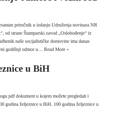
esantan priručnik u izdanju Udruženja novinara NR
, od strane Štamparski zavod „Oslobođenje“ iz
udbenik naše socijalističke domovine ima danas
aćeni godišnji odmor u…
Read More »
eznice u BiH
logu pdf dokument u kojem možete pregledati i
 100 godina željeznice u BiH. 100 godina željeznice u