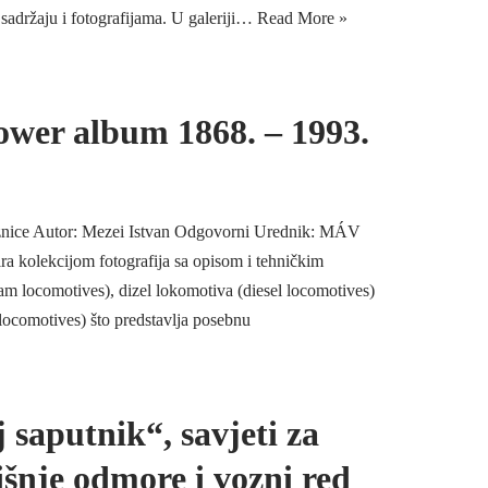
sadržaju i fotografijama. U galeriji…
Read More »
wer album 1868. – 1993.
nice Autor: Mezei Istvan Odgovorni Urednik: MÁV
ra kolekcijom fotografija sa opisom i tehničkim
m locomotives), dizel lokomotiva (diesel locomotives)
c locomotives) što predstavlja posebnu
 saputnik“, savjeti za
išnje odmore i vozni red