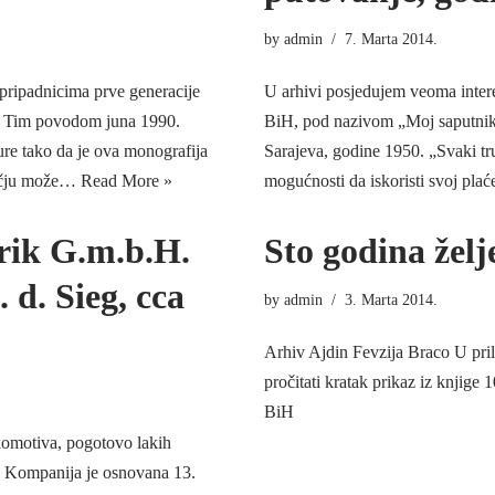
by
admin
7. Marta 2014.
pripadnicima prve generacije
U arhivi posjedujem veoma inter
a. Tim povodom juna 1990.
BiH, pod nazivom „Moj saputnik“
ure tako da je ova monografija
Sarajeva, godine 1950. „Svaki tr
ječju može…
Read More »
mogućnosti da iskoristi svoj pl
rik G.m.b.H.
Sto godina želj
 d. Sieg, cca
by
admin
3. Marta 2014.
Arhiv Ajdin Fevzija Braco U pri
pročitati kratak prikaz iz knjige
BiH
komotiva, pogotovo lakih
. Kompanija je osnovana 13.