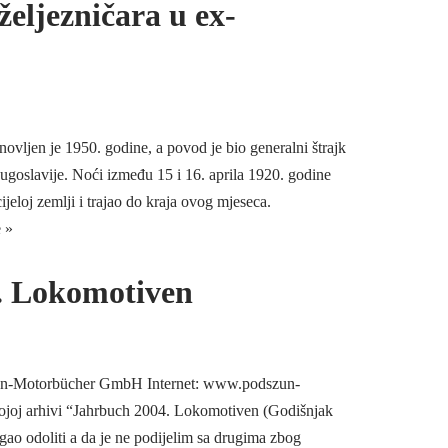
željezničara u ex-
novljen je 1950. godine, a povod je bio generalni štrajk
Jugoslavije. Noći između 15 i 16. aprila 1920. godine
cijeloj zemlji i trajao do kraja ovog mjeseca.
 »
. Lokomotiven
szun-Motorbücher GmbH Internet: www.podszun-
ojoj arhivi “Jahrbuch 2004. Lokomotiven (Godišnjak
ao odoliti a da je ne podijelim sa drugima zbog