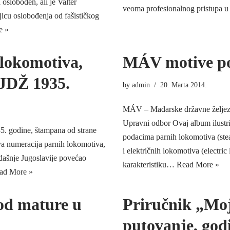
 oslobođen, ali je Valter
veoma profesionalnog pristupa u 
jicu oslobođenja od fašističkog
e »
lokomotiva,
MÁV motive po
 JDŽ 1935.
by
admin
20. Marta 2014.
MÁV – Mađarske državne željez
Upravni odbor Ovaj album ilustri
5. godine, štampana od strane
podacima parnih lokomotiva (stea
a numeracija parnih lokomotiva,
i električnih lokomotiva (electri
adašnje Jugoslavije povećao
karakteristiku…
Read More »
ad More »
 od mature u
Priručnik „Moj
putovanje, god