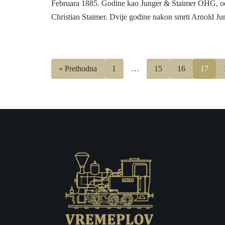
Februara 1885. Godine kao Junger & Staimer OHG, o
Christian Staimer. Dvije godine nakon smrti Arnold 
« Prethodna
1
…
15
16
17