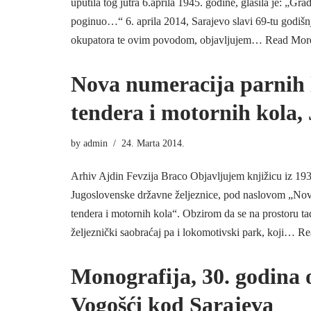
uputila tog jutra 6.aprila 1945. godine, glasila je: „Grad
poginuo…“ 6. aprila 2014, Sarajevo slavi 69-tu godišn
okupatora te ovim povodom, objavljujem…
Read Mor
Nova numeracija parnih 
tendera i motornih kola,
by
admin
24. Marta 2014.
Arhiv Ajdin Fevzija Braco Objavljujem knjižicu iz 193
Jugoslovenske državne željeznice, pod naslovom „Nov
tendera i motornih kola“. Obzirom da se na prostoru t
željeznički saobraćaj pa i lokomotivski park, koji…
Re
Monografija, 30. godina
Vogošći kod Sarajeva