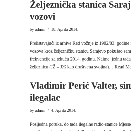
Željeznička stanica Saraj
vozovi
by
admin
18. Aprila 2014.
Prelistavajući iz arhive Red vožnje iz 1982/83. godine 
vozova kroz željezničku stanicu Sarajevo pokušao sam
frekvencije za tekuću 2014. godinu. Naime, jednu tad
željeznicu (JŽ – ЈЖ kao društvena svojina)…
Read Mo
Vladimir Perić Valter, sim
ilegalac
by
admin
4. Aprila 2014.
Posljedna poruka, do tada ilegalne radio-stanice Mjes