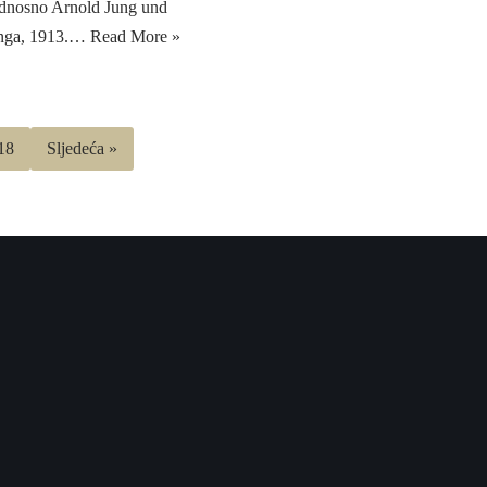
dnosno Arnold Jung und
Junga, 1913.…
Read More »
18
Sljedeća »