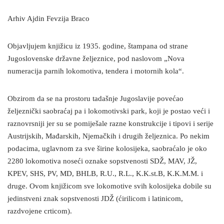
Arhiv Ajdin Fevzija Braco
Objavljujem knjižicu iz 1935. godine, štampana od strane
Jugoslovenske državne željeznice, pod naslovom „Nova
numeracija parnih lokomotiva, tendera i motornih kola“.
Obzirom da se na prostoru tadašnje Jugoslavije povećao
željeznički saobraćaj pa i lokomotivski park, koji je postao veći i
raznovrsniji jer su se pomiješale razne konstrukcije i tipovi i serije
Austrijskih, Mađarskih, Njemačkih i drugih željeznica. Po nekim
podacima, uglavnom za sve širine kolosijeka, saobraćalo je oko
2280 lokomotiva noseći oznake sopstvenosti SDŽ, MAV, JŽ,
KPEV, SHS, PV, MD, BHLB, R.U., R.L., K.K.st.B, K.K.M.M. i
druge. Ovom knjižicom sve lokomotive svih kolosijeka dobile su
jedinstveni znak sopstvenosti JDŽ (ćirilicom i latinicom,
razdvojene crticom).