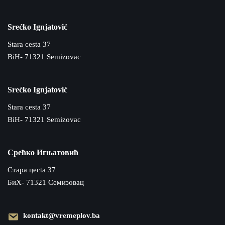
Srećko Ignjatović
Stara cesta 37
BiH- 71321 Semizovac
Srećko Ignjatović
Stara cesta 37
BiH- 71321 Semizovac
Срећко Игњатовић
Cтара цecta 37
БиХ- 71321 Семизовац
kontakt@vremeplov.ba