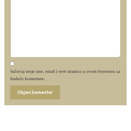
Sačuvaj moje ime, email i web stranicu u ovom browseru za
buduće komentare.