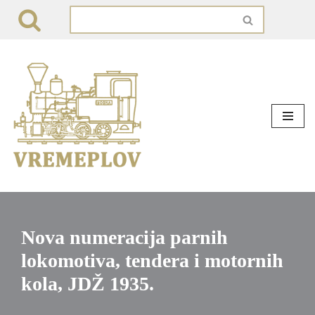
Skip
to
content
Nova numeracija parnih
lokomotiva, tendera i motornih
kola, JDŽ 1935.