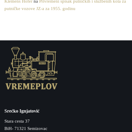
Klemens Hofer
na
Privremeni spisak putničkih i službenih kola za
putničke vozove JZ-a za 1955. godinu
Srećko Ignjatović
Stara cesta 37
BiH- 71321 Semizovac