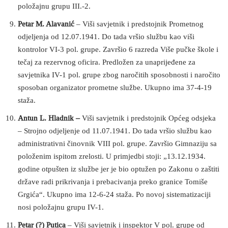
položajnu grupu III.-2.
Petar M. Alavanić
– Viši savjetnik i predstojnik Prometnog
odjeljenja od 12.07.1941. Do tada vršio službu kao viši
kontrolor VI-3 pol. grupe. Završio 6 razreda Više pučke škole i
tečaj za rezervnog oficira. Predložen za unaprijeđene za
savjetnika IV-1 pol. grupe zbog naročitih sposobnosti i naročito
sposoban organizator prometne službe. Ukupno ima 37-4-19
staža.
Antun L. Hladnik –
Viši savjetnik i predstojnik Općeg odsjeka
– Strojno odjeljenje od 11.07.1941. Do tada vršio službu kao
administrativni činovnik VIII pol. grupe. Završio Gimnaziju sa
položenim ispitom zrelosti. U primjedbi stoji: „13.12.1934.
godine otpušten iz službe jer je bio optužen po Zakonu o zaštiti
države radi prikrivanja i prebacivanja preko granice Tomiše
Grgića“. Ukupno ima 12-6-24 staža. Po novoj sistematizaciji
nosi položajnu grupu IV-1.
Petar (?) Putica
– Viši savjetnik i inspektor V pol. grupe od