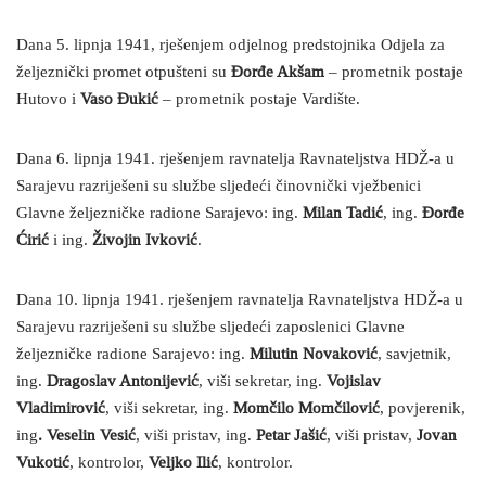
Dana 5. lipnja 1941, rješenjem odjelnog predstojnika Odjela za
željeznički promet otpušteni su
Đorđe Akšam
– prometnik postaje
Hutovo i
Vaso Đukić
– prometnik postaje Vardište.
Dana 6. lipnja 1941. rješenjem ravnatelja Ravnateljstva HDŽ-a u
Sarajevu razriješeni su službe sljedeći činovnički vježbenici
Glavne željezničke radione Sarajevo: ing.
Milan Tadić
, ing.
Đorđe
Ćirić
i ing.
Živojin Ivković
.
Dana 10. lipnja 1941. rješenjem ravnatelja Ravnateljstva HDŽ-a u
Sarajevu razriješeni su službe sljedeći zaposlenici Glavne
željezničke radione Sarajevo: ing.
Milutin
Novaković
, savjetnik,
ing.
Dragoslav Antonijević
, viši sekretar, ing.
Vojislav
Vladimirović
, viši sekretar, ing.
Momčilo Momčilović
, povjerenik,
ing
. Veselin Vesić
, viši pristav, ing.
Petar Jašić
, viši pristav,
Jovan
Vukotić
, kontrolor,
Veljko Ilić
, kontrolor.