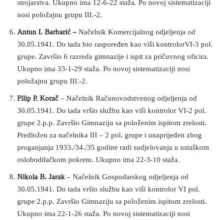
strojarstva. Ukupno ima 12-6-22 staža. Po novoj sistematizaciji
nosi položajnu grupu III.-2.
Antun I. Barbarić –
Načelnik Komercijalnog odjeljenja od
30.05.1941. Do tada bio raspoređen kao viši kontrolorVI-3 pol.
grupe. Završio 6 razreda gimnazije i ispit za pričuvnog oficira.
Ukupno ima 33-1-29 staža. Po novoj sistematizaciji nosi
položajnu grupu III.-2.
Filip P.
Korač
– Načelnik Računovodstvenog odjeljenja od
30.05.1941. Do tada vršio službu kao viši kontrolor VI-2 pol.
grupe 2.p.p. Završio Gimnaziju sa položenim ispitom zrelosti.
Predložen za načelnika III – 2 pol. grupe i unaprijeđen zbog
proganjanja 1933./34./35 godine radi sudjelovanja u ustaškom
oslobodilačkom pokretu. Ukupno ima 22-3-10 staža.
Nikola B. Jarak
– Načelnik Gospodarskog odjeljenja od
30.05.1941. Do tada vršio službu kao viši kontrolor VI pol.
grupe 2.p.p. Završio Gimnaziju sa položenim ispitom zrelosti.
Ukupno ima 22-1-26 staža. Po novoj sistematizaciji nosi