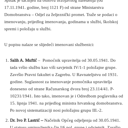
Spisak je sačinjen na osnovu brzojavnog naređenja (od
17.11.1941. godine, broj 1121 F) od strane Ministarstva
Domobranstva – Odjel za željeznički promet. Traže se podaci o
imenovanju, prijedlog imenovanja, godinama u službi, školskoj
spremi i položaju u službi.
U popisu nalaze se slijedeći imenovani službenici:
Salih A. Muftić
– Pomoćnik upravitelja od 30.05.1941. Do
tada vršio službu kao viši savjetnik IV/1-1 položajne grupe.
Završio Pravni fakultet u Zagrebu. U Ravnateljstvu od 1931.
godine. Suglasnost za imenovanje pomoćnika upravitelja
doneseno od strane Računarskog dvora broj 23.114/41. P-
10231/1941. Isto tako, imenovan je i Odredbom poglavnika od
15. lipnja 1941. na prijedlog ministra hrvatskog domobranstva.
Po novoj sistematizaciji nosi položajnu grupu III.-2.
Dr. Ivo P. Lastrić –
Načelnik Općeg odjeljenja od 30.05.1941.
U statusu umirovljenika čin I/6 pol. grupe i odvjetnik. Završio