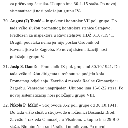
za pričuvnog časnika. Ukupno ima 30-1-15 staža. Po novoj
sistematizaciji nosi položajnu grupu IV-1.
August (?) Tomić
– Inspektor i kontrolor VII pol. grupe. Do
tada vršio službu prometnog kontrolora stanice Sarajevo.
Predložen za inspektora u Ravnateljstvu HDŽ 31.07.1941.
Drugih podataka nema jer nije poslan Osobnik od
Ravnateljstva iz Zagreba. Po novoj sistematizaciji nosi
položajnu grupu V.
Josip S. Damić
– Prometnik IX pol. grupe od 30.10.1941. Do
tada vršio službu dirigenta u referatu za podjelu kola
Prometnog odjeljenja. Završio 4 razreda Realne Gimnazije u
Zagrebu. Vanredno unaprijeđen. Ukupno ima 15-6-22 staža. Po
novoj sistematizaciji nosi položajnu grupu VIII.
Nikola P
.
Malić
– Strojovođa X-2 pol. grupe od 30.10.1941.
Do tada vršio službu strojovođe u ložionici Bosanski Brod.
Završio 4 razreda Gimnazije u Visokom. Ukupno ima 29-9-0
staža. Bio otpušten radi štrajka i pomilovan. Po novoj