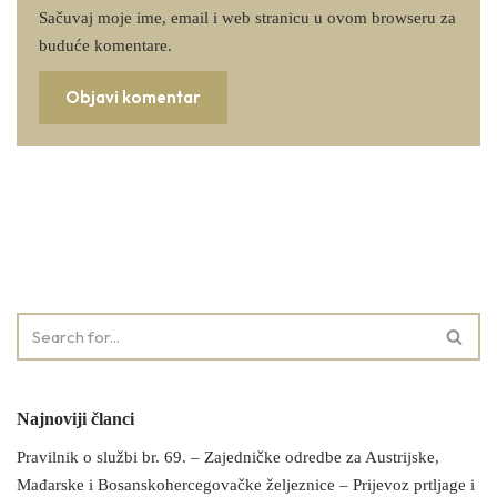
Sačuvaj moje ime, email i web stranicu u ovom browseru za
buduće komentare.
Najnoviji članci
Pravilnik o službi br. 69. – Zajedničke odredbe za Austrijske,
Mađarske i Bosanskohercegovačke željeznice – Prijevoz prtljage i