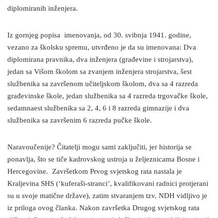
diplomiranih inženjera.
Iz gornjeg popisa imenovanja, od 30. svibnja 1941. godine,
vezano za školsku spremu, utvrđeno je da su imenovana: Dva
diplomirana pravnika, dva inženjera (građevine i strojarstva),
jedan sa Višom školom sa zvanjem inženjera strojarstva, šest
službenika sa završenom učiteljskom školom, dva sa 4 razreda
građevinske škole, jedan službenika sa 4 razreda trgovačke škole,
sedamnaest službenika sa 2, 4, 6 i 8 razreda gimnazije i dva
službenika sa završenim 6 razreda pučke škole.
Naravoučenije? Čitatelji mogu sami zaključiti, jer historija se
ponavlja, što se tiče kadrovskog ustroja u željeznicama Bosne i
Hercegovine. Završetkom Prvog svjetskog rata nastala je
Kraljevina SHS (‘kuferaši-stranci’, kvalifikovani radnici protjerani
su u svoje matične države), zatim stvaranjem tzv. NDH vidljivo je
iz priloga ovog članka. Nakon završetka Drugog svjetskog rata