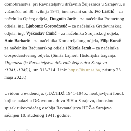
domobranstva, pri Ravnateljstvu državnih željeznica u Sarajevu, s
važnošću od 30. svibnja 1941, imenovani su: dr.
Ivo Lastrić
– za
načelnika Općeg odjela,
Dragutin Jurić
– za načelnika Prometnog
odjela, ing.
Ljubomir Gospodnetić
– za načelnika Građevinskog
odjela, ing.
Vjekoslav Ciulić
– za načelnika Strojarskog odjela
,
Ante Barbarić
– za načelnika Komercijalnog odjela,
Filip Korač
–
za načelnika Računarskog odjela i
Nikola Jarak
– za načelnika
Gospodarstvenog odjela. (Siniša Lajnert, Historijska traganja,
Organizacija Ravnateljstva državnih željeznica Sarajevo
(1941.-1945.),
str. 313-314. Link:
https://iis.unsa.ba
, pristup 23.
maja 2023.)
Uvidom u evidenciju, (JDŽ/HDŽ 1941-1945., neobjavljeni fond),
koji se nalazi u Državnom arhivu BiH u Sarajevu, donosimo
spisak rukovodećeg osoblja Ravnateljstva HDŽ-a Sarajevo
sačinjen 18. studenog 1941. godine.