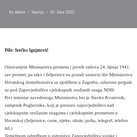
by
admin
Istorija
10. Juna 2023.
Piše: Srećko Ignjatović
Osnivanjem Ministarstva prometa i javnih radova 24. lipnja 1941.
sav promet, pa tako i željeznice su postali sastavni dio Ministarstva
Hrvatskog domobranstva sa sjedištem u Zagrebu, odnosno potpale
su pod Zapovjedništvo cjelokupnih oružanih snaga NDH.
Prvi ministar navedenoga Ministarstva bio je Slavko Kvaternik,
zamjenik Poglavnika, koji je preuzeo zapovjedništvo nad
cjelokupnim oružanim snagama i cjelokupnim prometom u
Hrvatskoj (željeznice, ceste, rijeke, obale, pošta, telegraf, telefon
itd.)
Temeljnom odredbom o ustrojstvu Zapovjedništva vojske i