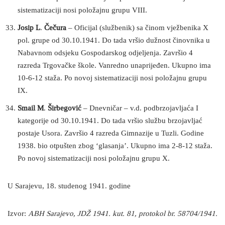
sistematizaciji nosi položajnu grupu VIII.
Josip L
.
Čečura
– Oficijal (službenik) sa činom vježbenika X
pol. grupe od 30.10.1941. Do tada vršio dužnost činovnika u
Nabavnom odsjeku Gospodarskog odjeljenja. Završio 4
razreda Trgovačke škole. Vanredno unaprijeđen. Ukupno ima
10-6-12 staža. Po novoj sistematizaciji nosi položajnu grupu
IX.
Smail M
.
Širbegović
– Dnevničar – v.d. podbrzojavljaća I
kategorije od 30.10.1941. Do tada vršio službu brzojavljać
postaje Usora. Završio 4 razreda Gimnazije u Tuzli. Godine
1938. bio otpušten zbog ‘glasanja’. Ukupno ima 2-8-12 staža.
Po novoj sistematizaciji nosi položajnu grupu X.
U Sarajevu, 18. studenog 1941. godine
Izvor:
ABH Sarajevo, JDŽ 1941. kut. 81, protokol br. 58704/1941.