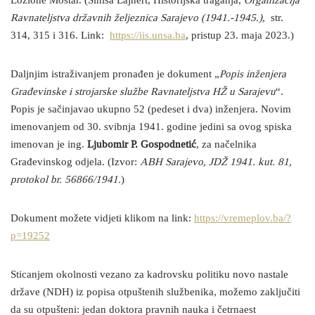
Ložione Mostar. (Siniša Lajnert, Historijska traganja,
Organizacija
Ravnateljstva državnih željeznica Sarajevo (1941.-1945.),
str.
314, 315 i 316. Link:
https://iis.unsa.ba
, pristup 23. maja 2023.)
Daljnjim istraživanjem pronađen je dokument „
Popis inženjera
Građevinske i strojarske službe Ravnateljstva HŽ u Sarajevu
“.
Popis je sačinjavao ukupno 52 (pedeset i dva) inženjera. Novim
imenovanjem od 30. svibnja 1941. godine jedini sa ovog spiska
imenovan je ing.
Ljubomir P. Gospodnetić
, za načelnika
Građevinskog odjela. (Izvor:
ABH Sarajevo, JDŽ 1941. kut. 81,
protokol br. 56866/1941.
)
Dokument možete vidjeti klikom na link:
https://vremeplov.ba/?
p=19252
Sticanjem okolnosti vezano za kadrovsku politiku novo nastale
države (NDH) iz popisa otpuštenih službenika, možemo zaključiti
da su otpušteni: jedan doktora pravnih nauka i četrnaest