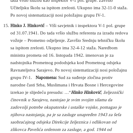
tada vršio službu kao inspektor V-1 pol. grupe. Završio
Učiteljsku školu sa ispitom zrelosti. Ukupno ima 32-11-0 staža.
Po novoj sistematizaciji nosi položajnu grupu IV-1.
Hinko J. Hinković
– Viši savjetnik i inspektora V-1 pol. grupe
od 31.07.1941. Do tada vršio službu referenta za izradu redova
vožnje – Prometno odjeljenje. Završio Srednju tehničku školu
sa ispitom zrelosti. Ukupno ima 32-4-12 staža. Naredbom
ministra prometa od 16. listopada 1942. imenovan je za
nadstojnika Prometnog pododsjeka kod Prometnog odsjeka
Ravnateljstva Sarajevo. Po novoj sistematizaciji nosi položajnu
grupu IV-1.
Napomena:
Sud za suđenje zločina protiv
narodne časti Srba, Muslimana i Hrvata Bosne i Hercegovine
izrekao je slijedeću presudu: …“
Hinko Hinković
, željeznički
činovnik u Sarajevu, nastojao je svim svojim silama da
zadovolji potrebe okupatorske i ustaške vojske, pomagao je
njihova nastojanja, pa je sa zasluge unapređen 1943 za šefa
saobraćajnog odsjeka Direkcije željeznica i odlikovan od
zlikovca Pavelića ordenom za zasluge, a god. 1944 od