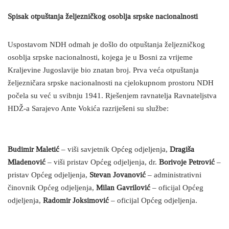
Spisak otpuštanja željezničkog osoblja srpske nacionalnosti
Uspostavom NDH odmah je došlo do otpuštanja željezničkog
osoblja srpske nacionalnosti, kojega je u Bosni za vrijeme
Kraljevine Jugoslavije bio znatan broj. Prva veća otpuštanja
željezničara srpske nacionalnosti na cjelokupnom prostoru NDH
počela su već u svibnju 1941. Rješenjem ravnatelja Ravnateljstva
HDŽ-a Sarajevo Ante Vokića razriješeni su službe:
Budimir Maletić
– viši savjetnik Općeg odjeljenja,
Dragiša
Mladenović
– viši pristav Općeg odjeljenja, dr.
Borivoje Petrović
–
pristav Općeg odjeljenja,
Stevan Jovanović
– administrativni
činovnik Općeg odjeljenja,
Milan Gavrilović
– oficijal Općeg
odjeljenja,
Radomir Joksimović
– oficijal Općeg odjeljenja.