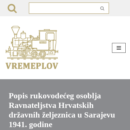
Skip
to
content
Popis rukovodećeg osoblja
Ravnateljstva Hrvatskih
državnih željeznica u Sarajevu
1941. godine