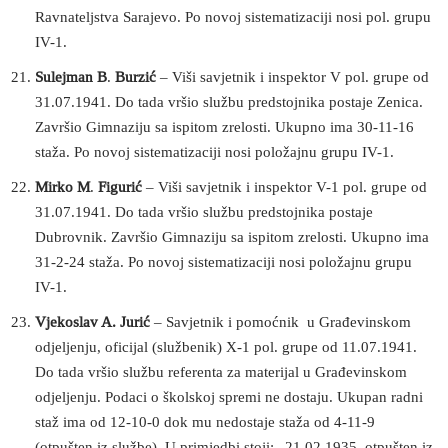
Ravnateljstva Sarajevo. Po novoj sistematizaciji nosi pol. grupu
IV-1.
Sulejman B
.
Burzić
– Viši savjetnik i inspektor V pol. grupe od
31.07.1941. Do tada vršio službu predstojnika postaje Zenica.
Završio Gimnaziju sa ispitom zrelosti. Ukupno ima 30-11-16
staža. Po novoj sistematizaciji nosi položajnu grupu IV-1.
Mirko M
.
Figurić
– Viši savjetnik i inspektor V-1 pol. grupe od
31.07.1941. Do tada vršio službu predstojnika postaje
Dubrovnik. Završio Gimnaziju sa ispitom zrelosti. Ukupno ima
31-2-24 staža. Po novoj sistematizaciji nosi položajnu grupu
IV-1.
Vjekoslav A. Jurić
– Savjetnik i pomoćnik u Građevinskom
odjeljenju, oficijal (službenik) X-1 pol. grupe od 11.07.1941.
Do tada vršio službu referenta za materijal u Građevinskom
odjeljenju. Podaci o školskoj spremi ne dostaju. Ukupan radni
staž ima od 12-10-0 dok mu nedostaje staža od 4-11-9
(otpušten iz službe). U primjedbi stoji: „21.02.1935. otpušten iz