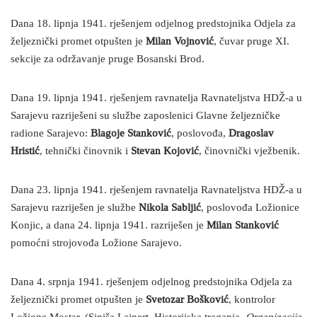
Dana 18. lipnja 1941. rješenjem odjelnog predstojnika Odjela za
željeznički promet otpušten je
Milan Vojnović
, čuvar pruge XI.
sekcije za održavanje pruge Bosanski Brod.
Dana 19. lipnja 1941. rješenjem ravnatelja Ravnateljstva HDŽ-a u
Sarajevu razriješeni su službe zaposlenici Glavne željezničke
radione Sarajevo:
Blagoje Stanković
, poslovođa,
Dragoslav
Hristić
, tehnički činovnik i
Stevan Kojović
, činovnički vježbenik.
Dana 23. lipnja 1941. rješenjem ravnatelja Ravnateljstva HDŽ-a u
Sarajevu razriješen je službe
Nikola Sabljić
, poslovođa Ložionice
Konjic, a dana 24. lipnja 1941. razriješen je
Milan Stanković
pomoćni strojovođa Ložione Sarajevo.
Dana 4. srpnja 1941. rješenjem odjelnog predstojnika Odjela za
željeznički promet otpušten je
Svetozar Bošković
, kontrolor