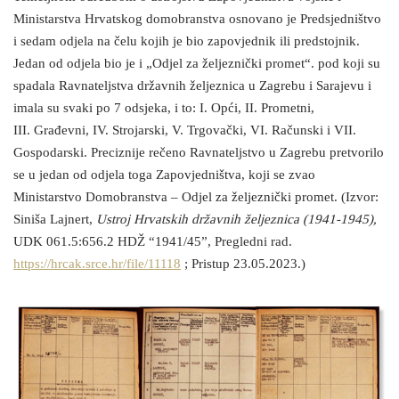
Ministarstva Hrvatskog domobranstva osnovano je Predsjedništvo
i sedam odjela na čelu kojih je bio zapovjednik ili predstojnik.
Jedan od odjela bio je i „Odjel za željeznički promet“. pod koji su
spadala Ravnateljstva državnih željeznica u Zagrebu i Sarajevu i
imala su svaki po 7 odsjeka, i to: I. Opći, II. Prometni,
III. Građevni, IV. Strojarski, V. Trgovački, VI. Računski i VII.
Gospodarski. Preciznije rečeno Ravnateljstvo u Zagrebu pretvorilo
se u jedan od odjela toga Zapovjedništva, koji se zvao
Ministarstvo Domobranstva – Odjel za željeznički promet. (Izvor:
Siniša Lajnert,
Ustroj Hrvatskih državnih željeznica (1941-1945),
UDK 061.5:656.2 HDŽ “1941/45”, Pregledni rad.
https://hrcak.srce.hr/file/11118
; Pristup 23.05.2023.)