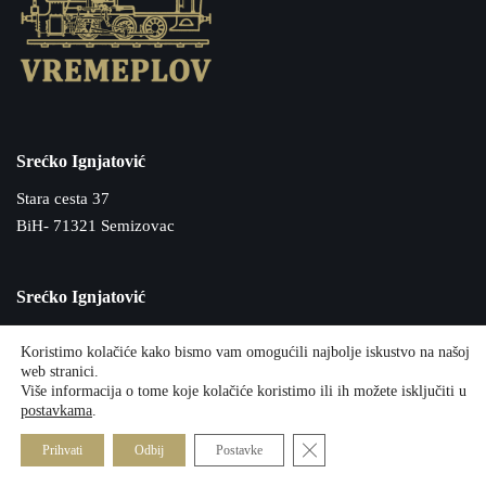
Srećko Ignjatović
Stara cesta 37
BiH- 71321 Semizovac
Srećko Ignjatović
Stara cesta 37
Koristimo kolačiće kako bismo vam omogućili najbolje iskustvo na našoj
BiH- 71321 Semizovac
web stranici.
Više informacija o tome koje kolačiće koristimo ili ih možete isključiti u
postavkama
.
Srećko Ignjatović
Close GDPR Cookie Banner
Prihvati
Odbij
Postavke
Stara cesta 37