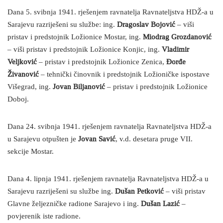
Dana 5. svibnja 1941. rješenjem ravnatelja Ravnateljstva HDŽ-a u
Sarajevu razriješeni su službe: ing.
Dragoslav Bojović
– viši
pristav i predstojnik Ložionice Mostar, ing.
Miodrag Grozdanović
– viši pristav i predstojnik Ložionice Konjic, ing.
Vladimir
Veljković
– pristav i predstojnik Ložionice Zenica,
Đorđe
Živanović
– tehnički činovnik i predstojnik Ložioničke ispostave
Višegrad, ing.
Jovan Biljanović
– pristav i predstojnik Ložionice
Doboj.
Dana 24. svibnja 1941. rješenjem ravnatelja Ravnateljstva HDŽ-a
u Sarajevu otpušten je
Jovan Savić
, v.d. desetara pruge VII.
sekcije Mostar.
Dana 4. lipnja 1941. rješenjem ravnatelja Ravnateljstva HDŽ-a u
Sarajevu razriješeni su službe ing.
Dušan Petković
– viši pristav
Glavne željezničke radione Sarajevo i ing.
Dušan Lazić
–
povjerenik iste radione.