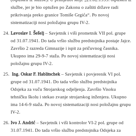
službe, jer je bio optužen po Zakonu o zaštiti države radi
prikrivanja preko granice Tomiše Grgića“. Po novoj
sistematizaciji nosi položajnu grupu IV-2.
Lavoslav I
.
Šešelj
– Savjetnik i viši prometnik VII pol. grupe
od 31.07.1941. Do tada vršio službu predstojnika postaje Jajce.
Završio 2 razreda Gimnazije i ispit za pričuvnog časnika.
Ukupno ima 29-9-7 staža. Po novoj sistematizaciji nosi
položajnu grupu IV-2.
Ing. Oskar F. Hablitschek
– Savjetnik i povjerenik VI pol.
grupe od 31.07.1941. Do tada vršio službu predstojnika
Odsjeka za vuču Strojarskog odjeljenja. Završio Visoku
tehničku školu i stekao zvanje strojarskog inženjera. Ukupno
ima 14-6-9 staža. Po novoj sistematizaciji nosi položajnu grupu
IV-2.
Ivo J. Andrić
– Savjetnik i viši kontrolor VI-2 pol. grupe od
31.07.1941. Do tada vršio službu predstojnika Odsjeka za