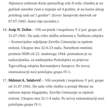
Nijemaca ordenom Krsta njemačkog orla II reda. Osuđen je na
gubitak narodne časti u trajanju od 4 godine, te na kaznu lakog
prisilnog rada od 1 godine“
. (Izvor: Sarajevski dnevnik od
07.07.1945. Autor nije naveden.)
Josip N. Došen
– Viši savjetnik i inspektora V-2 pol. grupe od
31.07.1941. Do tada vršio službu referenta u Tarifnom odsjeku
– Komercijalno odjeljenje Završio Gimnaziju sa ispitom
zrelosti. Ukupno ima 32-0-23 staža. Naredbom ministra
prometa NDH od 22. studenoga 1944. promaknut je za
nadsavjetnika, za nadstojnika Pododsjeka za prijevoz
Trgovačkog odsjeka Ravnateljstva Sarajevo. Po novoj
sistematizaciji nosi položajnu grupu IV-1.
Mahmut A. Salahović
– Viši savjetnik i inspektora V pol. grupe
od 31.07.1941. Do tada vršio službu u postaji Mostar na
radnom mjestu blagajnika. Završio Gimnaziju sa ispitom
zrelosti. Ukupno ima 32-1-4 staža. Po novoj sistematizaciji nosi
položajnu grupu IV-1.