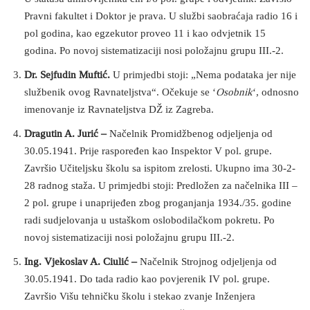
Pravni fakultet i Doktor je prava. U službi saobraćaja radio 16 i
pol godina, kao egzekutor proveo 11 i kao odvjetnik 15
godina. Po novoj sistematizaciji nosi položajnu grupu III.-2.
Dr. Sejfudin Muftić.
U primjedbi stoji: „Nema podataka jer nije
službenik ovog Ravnateljstva“. Očekuje se ‘
Osobnik
‘, odnosno
imenovanje iz Ravnateljstva DŽ iz Zagreba.
Dragutin A. Jurić –
Načelnik Promidžbenog odjeljenja od
30.05.1941. Prije raspoređen kao Inspektor V pol. grupe.
Završio Učiteljsku školu sa ispitom zrelosti. Ukupno ima 30-2-
28 radnog staža. U primjedbi stoji: Predložen za načelnika III –
2 pol. grupe i unaprijeđen zbog proganjanja 1934./35. godine
radi sudjelovanja u ustaškom oslobodilačkom pokretu. Po
novoj sistematizaciji nosi položajnu grupu III.-2.
Ing. Vjekoslav A. Ciulić –
Načelnik Strojnog odjeljenja od
30.05.1941. Do tada radio kao povjerenik IV pol. grupe.
Završio Višu tehničku školu i stekao zvanje Inženjera