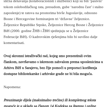
slična dešavanja (kolaboracionisti i službenici koji su bili ‘pasivni’
tokom oslobodilačkog rata, presudom, gube ‘narodnu čast’ i stalno
zaposlenje) te ratova na prostorima bivše Jugoslavije, odnosno
Bosne i Hercegovine formiranjem tri ‘državne’ željeznice.
Željeznice Republike Srpske, Željeznice Herceg Bosne i Željeznice
BiH (2000. godine ŽHB i ŽBH sjedinjuju se u Željeznice
Federacije BiH). O kadrovskim rješenjima bilo bi suvišno dalje
komentarisati.
Ovaj skromni istraživački rad, kojeg smo prezentirali ovim
člankom, završavamo s iskrenom zahvalom prema uposlenicima u
Arhivu BiH u Sarajevu, bez čije pomoći u preporuci korištenja
dostupne bibliotekarske i arhivske građe ne bi bila moguća.
Napomena:
Preuzimanje dijela (maksimalno trećine) ili kompletnog teksta
moguće je u skladu sa članom 14 Kodeksa za štampu i online