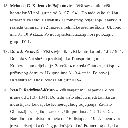
Mehmed G
.
Kulenović-Bajbutović
– Viši savjetnik i viši
kontrolor VI pol. grupe od 31.07.1941. Do tada vršio službu
referenta za studije i statistiku Prometnog odjeljenja. Završio 4
razreda Gimnazije i 2 razreda Tehničke srednje škole. Ukupno
ima 31-10-9 staža. Po novoj sistematizaciji nosi položajnu
grupu IV-1.
Đuro J
.
Penović
– Viši savjetnik i viši kontrolor od 31.07.1941.
Do tada vršio službu predstojnika Transportnog odsjeka –
Komercijalno odjeljenje. Završio 4 razreda Gimnazije i ispit za
pričuvnog časnika. Ukupno ima 31-9-4 staža. Po novoj
sistematizaciji nosi položajnu grupu IV-1.
Ivan P
.
Radošević-Krišto
– Viši savjetnik i inspektor V pol.
grupe od 31.07.1941. Do tada vršio službu predstojnika za
industrijske kolosijeke Komercijalnog odjeljenja. Završio
Gimnaziju sa ispitom zrelosti. Ukupno ima 31-7-17 staža.
Naredbom ministra prometa od 16. listopada 1942. imenovan
je za nadstojnika Općeg pododsjeka kod Prometnog odsjeka