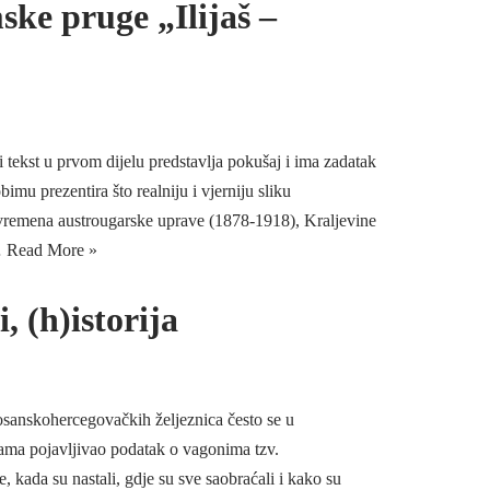
mske pruge „Ilijaš –
i tekst u prvom dijelu predstavlja pokušaj i ima zadatak
imu prezentira što realniju i vjerniju sliku
od vremena austrougarske uprave (1878-1918), Kraljevine
…
Read More »
, (h)istorija
 bosanskohercegovačkih željeznica često se u
jama pojavljivao podatak o vagonima tzv.
e, kada su nastali, gdje su sve saobraćali i kako su