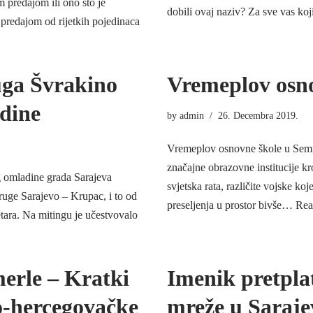
m predajom ili ono što je
dobili ovaj naziv? Za sve vas ko
 predajom od rijetkih pojedinaca
uga Švrakino
Vremeplov osn
odine
by
admin
26. Decembra 2019.
Vremeplov osnovne škole u Semiz
značajne obrazovne institucije k
g omladine grada Sarajeva
svjetska rata, različite vojske koj
ruge Sarajevo – Krupac, i to od
preseljenja u prostor bivše…
Rea
ara. Na mitingu je učestvovalo
erle – Kratki
Imenik pretpla
o-hercegovačke
mreže u Saraje