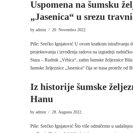
Uspomena na šumsku žel
„Jasenica“ u srezu trav
by
admin
20. Novembra 2022.
Piše: Srećko Ignjatović U ovom kratkom istraživanju d
projektovanja i izvođenja radova na izgradnji rudničko
Stara – Rudnik „Vrbica“, zatim šumske željeznice Bil
šumske željeznice „Jasenica“ čija se trasa proteže od
Iz historije šumske želje
Hanu
by
admin
28. Augusta 2022.
Piše: Srećko Ignjatović Što više odmičemo u sadašnjosti