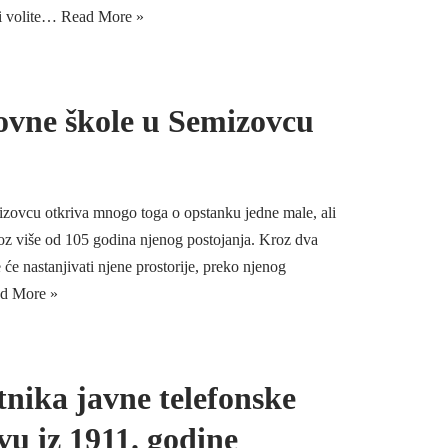
ji volite…
Read More »
ovne škole u Semizovcu
ovcu otkriva mnogo toga o opstanku jedne male, ali
roz više od 105 godina njenog postojanja. Kroz dva
e će nastanjivati njene prostorije, preko njenog
d More »
tnika javne telefonske
vu iz 1911. godine