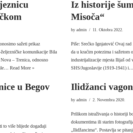
jeznicu
Iz historije šu
ničkom
Misoča“
by
admin
11. Oktobra 2022.
onosimo sažeti prikaz
Piše: Srećko Ignjatović Ovaj rad 
-željezničke komunikacije Bila
da u kraćim potezima i sažetom ob
a Nova – Trenica, odnosno
industrijalizacije mjesta Ilijaš 
 Bile…
Read More »
SHS/Jugoslavije (1919-1941) i
znice u Begov
Ilidžanci vagoni
by
admin
2. Novembra 2020.
Prilikom istraživanja o historiji
dokumentima ili starim fotografi
 to više blijede događaji
„Ilidžancima“. Postavlja se pitanj