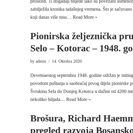
prošlosti. Ti događaji blijede iako su povezani usmeno
zabilježila kronika tadašnjeg vremena. Što je sačuvano
koji danas više nisu…
Read More »
Pionirska željeznička pr
Selo – Kotorac – 1948. g
by
admin
14. Oktobra 2020.
Devetnaestog septembra 1948. godine održan je mitin
povodom puštanja u saobraćaj prvog dijela pionirske p
Švrakina Sela do Donjeg Kotorca u dužini od 4200 met
nekoliko hiljada…
Read More »
Brošura, Richard Haemm
pregled razvoja Bosansk