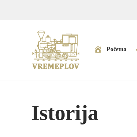
Skip
to
content
Početna
Istorija