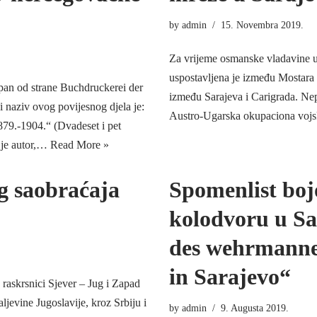
by
admin
15. Novembra 2019.
Za vrijeme osmanske vladavine u 
uspostavljena je između Mostara 
pan od strane Buchdruckerei der
između Sarajeva i Carigrada. Ne
 naziv ovog povijesnog djela je:
Austro-Ugarska okupaciona vojs
79.-1904.“ (Dvadeset i pet
i je autor,…
Read More »
og saobraćaja
Spomenlist boj
kolodvoru u Sa
des wehrmanne
in Sarajevo“
raskrsnici Sjever – Jug i Zapad
aljevine Jugoslavije, kroz Srbiju i
by
admin
9. Augusta 2019.