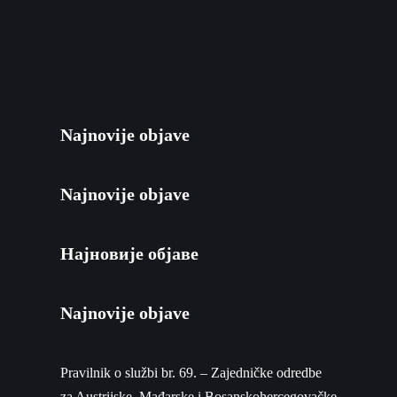
Najnovije objave
Najnovije objave
Најновије објаве
Najnovije objave
Pravilnik o službi br. 69. – Zajedničke odredbe
za Austrijske, Mađarske i Bosanskohercegovačke