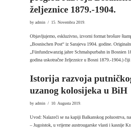
željeznice 1879.-1904.
by
admin
15. Novembra 2019.
Objavljujemo, eskluzivno, izvorni format brošure štam
„Bosnischen Post“ iz Sarajeva 1904. godine. Originalni
„Fünfundzwanzig jahre Schmalspurbahn in Bosnien 18
godina uskotračne željeznice u Bosni 1879.-1904.) čij
Istorija razvoja putničk
uzanog kolosijeka u BiH
by
admin
10. Augusta 2019.
Uvod: Nalazeći se na kapiji Balkanskog poluostrva, na 
– Jugoistok, u vrijeme austrougarske vlasti i kasnije Kr