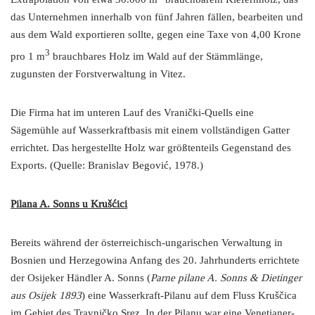
das Unternehmen innerhalb von fünf Jahren fällen, bearbeiten und
aus dem Wald exportieren sollte, gegen eine Taxe von 4,00 Krone
3
pro 1 m
brauchbares Holz im Wald auf der Stämmlänge,
zugunsten der Forstverwaltung in Vitez.
Die Firma hat im unteren Lauf des Vranički-Quells eine
Sägemühle auf Wasserkraftbasis mit einem vollständigen Gatter
errichtet. Das hergestellte Holz war größtenteils Gegenstand des
Exports. (Quelle: Branislav Begović, 1978.)
Pilana A. Sonns u Krušćici
Bereits während der österreichisch-ungarischen Verwaltung in
Bosnien und Herzegowina Anfang des 20. Jahrhunderts errichtete
der Osijeker Händler A. Sonns (
Parne pilane A. Sonns & Dietinger
aus Osijek 1893
) eine Wasserkraft-Pilanu auf dem Fluss Kruščica
im Gebiet des Travničko Srez. In der Pilanu war eine Venetianer-