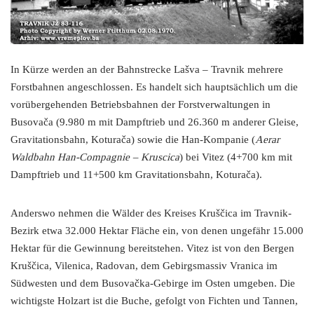
In Kürze werden an der Bahnstrecke Lašva – Travnik mehrere
Forstbahnen angeschlossen. Es handelt sich hauptsächlich um die
vorübergehenden Betriebsbahnen der Forstverwaltungen in
Busovača (9.980 m mit Dampftrieb und 26.360 m anderer Gleise,
Gravitationsbahn, Koturača) sowie die Han-Kompanie (
Aerar
Waldbahn Han-Compagnie – Kruscica
) bei Vitez (4+700 km mit
Dampftrieb und 11+500 km Gravitationsbahn, Koturača).
Anderswo nehmen die Wälder des Kreises Kruščica im Travnik-
Bezirk etwa 32.000 Hektar Fläche ein, von denen ungefähr 15.000
Hektar für die Gewinnung bereitstehen. Vitez ist von den Bergen
Kruščica, Vilenica, Radovan, dem Gebirgsmassiv Vranica im
Südwesten und dem Busovačka-Gebirge im Osten umgeben. Die
wichtigste Holzart ist die Buche, gefolgt von Fichten und Tannen,