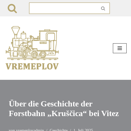
Zum
Inhalt
springen
Über die Geschichte der
Forstbahn „Kruščica“ bei Vitez
von
vremeplovadmin
Geschichte
1. Juli 2025.