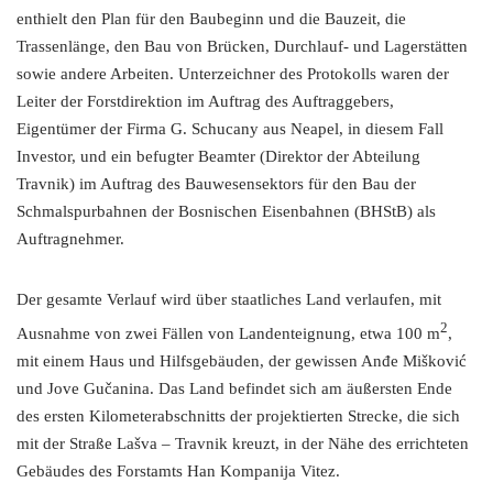
enthielt den Plan für den Baubeginn und die Bauzeit, die
Trassenlänge, den Bau von Brücken, Durchlauf- und Lagerstätten
sowie andere Arbeiten. Unterzeichner des Protokolls waren der
Leiter der Forstdirektion im Auftrag des Auftraggebers,
Eigentümer der Firma G. Schucany aus Neapel, in diesem Fall
Investor, und ein befugter Beamter (Direktor der Abteilung
Travnik) im Auftrag des Bauwesensektors für den Bau der
Schmalspurbahnen der Bosnischen Eisenbahnen (BHStB) als
Auftragnehmer.
Der gesamte Verlauf wird über staatliches Land verlaufen, mit
2
Ausnahme von zwei Fällen von Landenteignung, etwa 100 m
,
mit einem Haus und Hilfsgebäuden, der gewissen Anđe Mišković
und Jove Gučanina. Das Land befindet sich am äußersten Ende
des ersten Kilometerabschnitts der projektierten Strecke, die sich
mit der Straße Lašva – Travnik kreuzt, in der Nähe des errichteten
Gebäudes des Forstamts Han Kompanija Vitez.