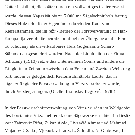
Gatter installiert, die später durch ein vollwertiges Gatter ersetzt
3
wurde, dessen Kapazität bis zu 5.000 m
Sägelschnittholz betrug.
Dieses Holz erhielt der Eigentümer durch den Kauf von
Kieferstämmen, die im režij- Betrieb der Forstverwaltung in Han-
Kompanija verarbeitet wurden und bei der Übergabe an die Firma
G. Schucany als unverkaufbares Holz (sogenannte Schart-
Stämme) ausgesondert wurden. Nach der Liquidation der Firma
Schucany (1918) setzte das Unternehmen Sonns und andere die
Tätigkeit im Zeitraum zwischen dem Ersten und Zweiten Weltkrieg
fort, indem es gelegentlich Kiefernschnittholz kaufte, das in
eigener Regie der Forstverwaltung in Vitez verarbeitet wurde,
durch Versteigerungen. (Quelle: Branislav Begović, 1978.)
In der Forstwirtschaftsverwaltung von Vitez wurden im Waldgebiet
des Forstamtes Vitez mehrere kleine Sägewerke errichtet, im Besitz
von: Zaimović Rifat, Zukan Avdo, Livančić Ahmet und Mehmed,
Mujanović Salko, Vjekoslav Franz, L. Šafradin, N. Grabovac, I.