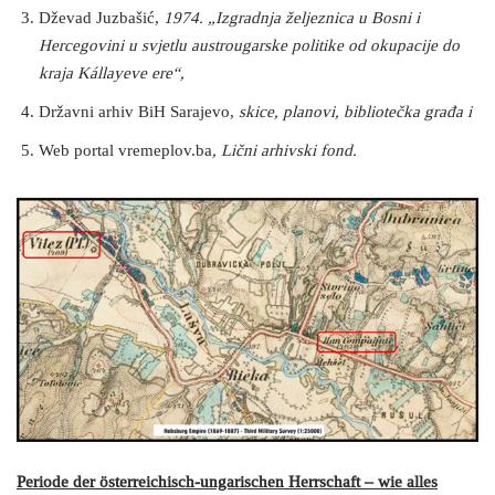
Dževad Juzbašić,
1974. „Izgradnja željeznica u Bosni i
Hercegovini u svjetlu austrougarske politike od okupacije do
kraja Kállayeve ere“,
Državni arhiv BiH Sarajevo,
skice, planovi,
bibliotečka građa i
Web portal vremeplov.ba
, Lični arhivski fond.
Periode der österreichisch-ungarischen Herrschaft – wie alles