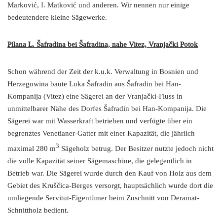
Marković, I. Matković und anderen. Wir nennen nur einige
bedeutendere kleine Sägewerke.
Pilana L. Šafradina bei Šafradina, nahe Vitez, Vranjački Potok
Schon während der Zeit der k.u.k. Verwaltung in Bosnien und
Herzegowina baute Luka Šafradin aus Šafradin bei Han-
Kompanija (Vitez) eine Sägerei an der Vranjački-Fluss in
unmittelbarer Nähe des Dorfes Šafradin bei Han-Kompanija. Die
Sägerei war mit Wasserkraft betrieben und verfügte über ein
begrenztes Venetianer-Gatter mit einer Kapazität, die jährlich
3
maximal 280 m
Sägeholz betrug. Der Besitzer nutzte jedoch nicht
die volle Kapazität seiner Sägemaschine, die gelegentlich in
Betrieb war. Die Sägerei wurde durch den Kauf von Holz aus dem
Gebiet des Kruščica-Berges versorgt, hauptsächlich wurde dort die
umliegende Servitut-Eigentümer beim Zuschnitt von Deramat-
Schnittholz bedient.