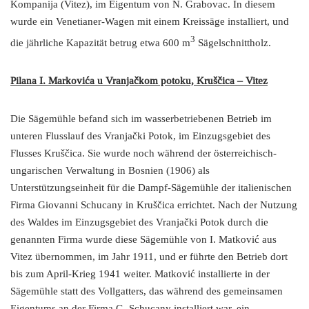
Kompanija (Vitez), im Eigentum von N. Grabovac. In diesem
wurde ein Venetianer-Wagen mit einem Kreissäge installiert, und
3
die jährliche Kapazität betrug etwa 600 m
Sägelschnittholz.
Pilana I. Markovića u Vranjačkom potoku, Kruščica – Vitez
Die Sägemühle befand sich im wasserbetriebenen Betrieb im
unteren Flusslauf des Vranjački Potok, im Einzugsgebiet des
Flusses Kruščica. Sie wurde noch während der österreichisch-
ungarischen Verwaltung in Bosnien (1906) als
Unterstützungseinheit für die Dampf-Sägemühle der italienischen
Firma Giovanni Schucany in Kruščica errichtet. Nach der Nutzung
des Waldes im Einzugsgebiet des Vranjački Potok durch die
genannten Firma wurde diese Sägemühle von I. Matković aus
Vitez übernommen, im Jahr 1911, und er führte den Betrieb dort
bis zum April-Krieg 1941 weiter. Matković installierte in der
Sägemühle statt des Vollgatters, das während des gemeinsamen
Eigentums an der Firma G. Schucany installiert war, ein