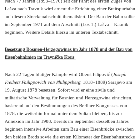
Nach 77 Jahren (1893–1970) seit der Fahrt des ersten Zuges von
Lašva nach Travnik wird erneut die Errichtung einer Breitspurbahn
auf diesem Streckenabschnitt thematisiert. Der Bau der Bahn sollte
im September 1971 auf dem Abschnitt (Los 1.) Lašva – Kaonik
beginnen. Weitere Details hierzu im unteren Textabschnitt.
Besetzung Bosnien-Herzegowinas im Jahr 1878 und der Bau von
Eisenbahnlinien im Travnička Kreis
Nach 22 Tagen blutiger Kämpfe wird Oberst Filipović (
Joseph
Freiherr Philippovich von Philippsberg
, 1818–1889) Sarajevo am
19. August 1878 besetzen. Sofort wird er eine zivile und
militärische Verwaltung für Bosnien und Herzegowina einrichten,
basierend auf den Bestimmungen des Berliner Kongresses von
1878, die weiterhin formal unter dem Sultan bleiben, bis zur
Annexion im Jahr 1908. Bereits im September desselben Jahres
beginnen intensive Arbeiten zum Bau einer Eisenbrücke zwischen
den beiden Brods sowie die ersten Kilometer der Eisenbahnstrecke