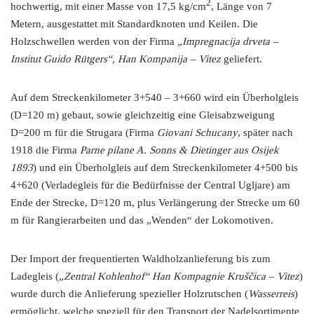
2
hochwertig, mit einer Masse von 17,5 kg/cm
, Länge von 7
Metern, ausgestattet mit Standardknoten und Keilen. Die
Holzschwellen werden von der Firma
„Impregnacija drveta –
Institut Guido Rütgers“, Han Kompanija – Vitez
geliefert.
Auf dem Streckenkilometer 3+540 – 3+660 wird ein Überholgleis
(D=120 m) gebaut, sowie gleichzeitig eine Gleisabzweigung
D=200 m für die Strugara (Firma
Giovani Schucany
, später nach
1918 die Firma
Parne pilane A. Sonns & Dietinger aus Osijek
1893
) und ein Überholgleis auf dem Streckenkilometer 4+500 bis
4+620 (Verladegleis für die Bedürfnisse der Central Ugljare) am
Ende der Strecke, D=120 m, plus Verlängerung der Strecke um 60
m für Rangierarbeiten und das „Wenden“ der Lokomotiven.
Der Import der frequentierten Waldholzanlieferung bis zum
Ladegleis (
„Zentral Kohlenhof“ Han Kompagnie Kruščica – Vitez
)
wurde durch die Anlieferung spezieller Holzrutschen (
Wasserreis
)
ermöglicht, welche speziell für den Transport der Nadelsortimente