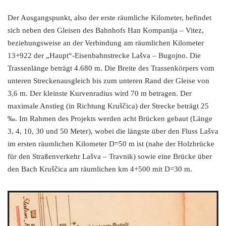
Der Ausgangspunkt, also der erste räumliche Kilometer, befindet
sich neben den Gleisen des Bahnhofs Han Kompanija – Vitez,
beziehungsweise an der Verbindung am räumlichen Kilometer
13+922 der „Haupt“-Eisenbahnstrecke Lašva – Bugojno. Die
Trassenlänge beträgt 4.680 m. Die Breite des Trassenkörpers vom
unteren Streckenausgleich bis zum unteren Rand der Gleise von
3,6 m. Der kleinste Kurvenradius wird 70 m betragen. Der
maximale Anstieg (in Richtung Kruščica) der Strecke beträgt 25
‰. Im Rahmen des Projekts werden acht Brücken gebaut (Länge
3, 4, 10, 30 und 50 Meter), wobei die längste über den Fluss Lašva
im ersten räumlichen Kilometer D=50 m ist (nahe der Holzbrücke
für den Straßenverkehr Lašva – Travnik) sowie eine Brücke über
den Bach Kruščica am räumlichen km 4+500 mit D=30 m.