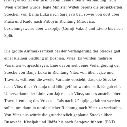
(1872) errichtet wurde und somit eine direkte Verbindung nach
Wien eröffnet wurde, legte Minister Wittek bereits die projektierten
Strecken von Banja Luka nach Sarajevo bei, sowie von dort über
Prača und Rudo nach Priboj in Richtung Mitrovica,
beziehungsweise über Uskoplje (Gornji Vakuf) und Livno bis nach
Split.
Die größte Aufmerksamkeit bei der Verlängerung der Strecke galt
einer kleinen Siedlung in Bosnien, Vitez. Es wurden mehrere
Varianten vorgeschlagen. Eine davon sieht eine Verlängerung der
Strecke von Banja Luka in Richtung Vitez vor, über Jajce und
Travnik, während die zweite Variante vorsieht, dass die Strecke
nach Vitez über Vrbanja und Bilo geführt werden soll. Es gab eine
Untervariante der Linie von Jajce nach Vitez, sodass anstelle über
Travnik entlang des Vrbass – Tals nach Uštoplje gefahren werden
sollte, um dann in nordostlicher Richtung nach Vitez zu verlaufen.
Von Vitez aus würde die grundsätzlich geplante Strecke über
Busovača, Kiseljak und Ilidža bis nach Sarajevo führen. [END.