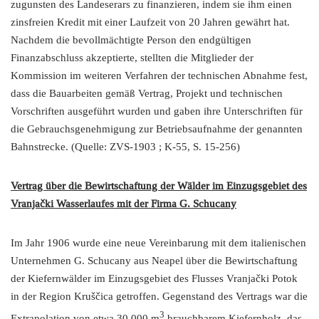
zugunsten des Landeserars zu finanzieren, indem sie ihm einen
zinsfreien Kredit mit einer Laufzeit von 20 Jahren gewährt hat.
Nachdem die bevollmächtigte Person den endgültigen
Finanzabschluss akzeptierte, stellten die Mitglieder der
Kommission im weiteren Verfahren der technischen Abnahme fest,
dass die Bauarbeiten gemäß Vertrag, Projekt und technischen
Vorschriften ausgeführt wurden und gaben ihre Unterschriften für
die Gebrauchsgenehmigung zur Betriebsaufnahme der genannten
Bahnstrecke. (Quelle: ZVS-1903 ; K-55, S. 15-256)
Vertrag über die Bewirtschaftung der Wälder im Einzugsgebiet des
Vranjački Wasserlaufes mit der Firma G. Schucany
Im Jahr 1906 wurde eine neue Vereinbarung mit dem italienischen
Unternehmen G. Schucany aus Neapel über die Bewirtschaftung
der Kiefernwälder im Einzugsgebiet des Flusses Vranjački Potok
in der Region Kruščica getroffen. Gegenstand des Vertrags war die
3
Extrapolation von etwa 30.000 m
brauchbarem Kiefernholz, das