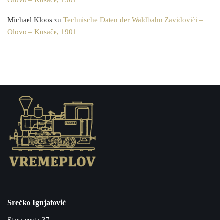
Olovo – Kusače, 1901
Michael Kloos
zu
Technische Daten der Waldbahn Zavidovići –
Olovo – Kusače, 1901
Srećko Ignjatović
Stara cesta 37