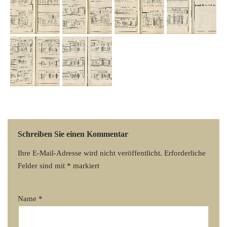
Schreiben Sie einen Kommentar
Ihre E-Mail-Adresse wird nicht veröffentlicht.
Erforderliche
Felder sind mit
*
markiert
Name
*