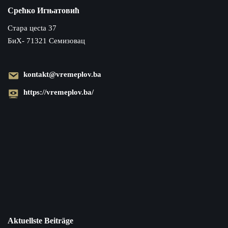
Срећко Игњатовић
Cтара цecta 37
БиХ- 71321 Семизовац
kontakt@vremeplov.ba
https://vremeplov.ba/
Aktuellste Beiträge