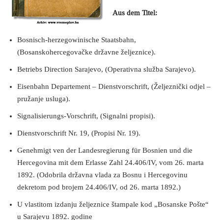
Aus dem Titel:
Bosnisch-herzegowinische Staatsbahn,
(Bosanskohercegovačke državne željeznice).
Betriebs Direction Sarajevo, (Operativna služba Sarajevo).
Eisenbahn Departement – Dienstvorschrift, (Željeznički odjel –
pružanje usluga).
Signalisierungs-Vorschrift, (Signalni propisi).
Dienstvorschrift Nr. 19, (Propisi Nr. 19).
Genehmigt ven der Landesregierung für Bosnien und die
Hercegovina mit dem Erlasse Zahl 24.406/IV, vom 26. marta
1892. (Odobrila državna vlada za Bosnu i Hercegovinu
dekretom pod brojem 24.406/IV, od 26. marta 1892.)
U vlastitom izdanju željeznice štampale kod „Bosanske Pošte“
u Sarajevu 1892. godine