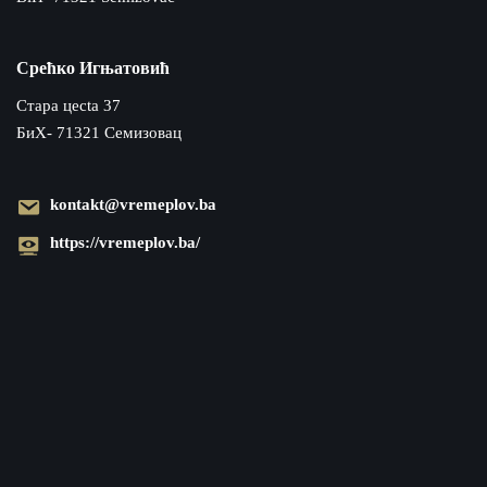
Срећко Игњатовић
Cтара цecta 37
БиХ- 71321 Семизовац
kontakt@vremeplov.ba
https://vremeplov.ba/